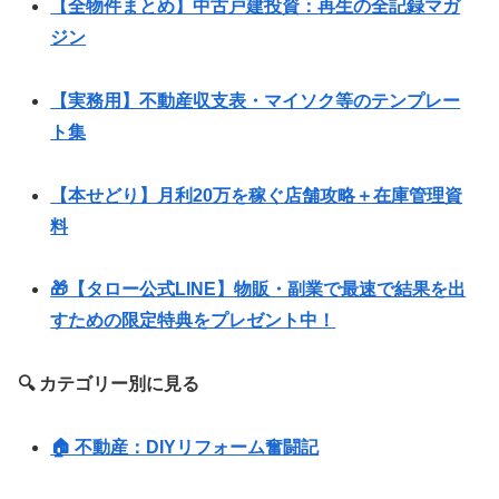
【全物件まとめ】中古戸建投資：再生の全記録マガ
ジン
【実務用】不動産収支表・マイソク等のテンプレー
ト集
【本せどり】月利20万を稼ぐ店舗攻略＋在庫管理資
料
🎁【タロー公式LINE】物販・副業で最速で結果を出
すための限定特典をプレゼント中！
🔍 カテゴリー別に見る
🏠 不動産：DIYリフォーム奮闘記