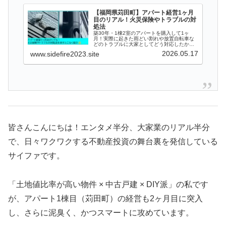
【福岡県苅田町】アパート経営1ヶ月
目のリアル！火災保険やトラブルの対
処法
築30年・1棟2室のアパートを購入して1ヶ
月！実際に起きた雨どい割れや放置自転車な
どのトラブルに大家としてどう対応したか、
リアルな舞台裏を大公開。アパートの一棟経
2026.05.17
www.sidefire2023.site
営で知っておくべき火災保険の使い方や、補
助金を活用した裏ワザまで網羅！
皆さんこんにちは！エンタメ半分、大家業のリアル半分
で、日々ワクワクする不動産投資の舞台裏を発信している
サイファです。
「土地値比率が高い物件 × 中古戸建 × DIY派」の私です
が、アパート1棟目（苅田町）の経営も2ヶ月目に突入
し、さらに泥臭く、かつスマートに攻めています。