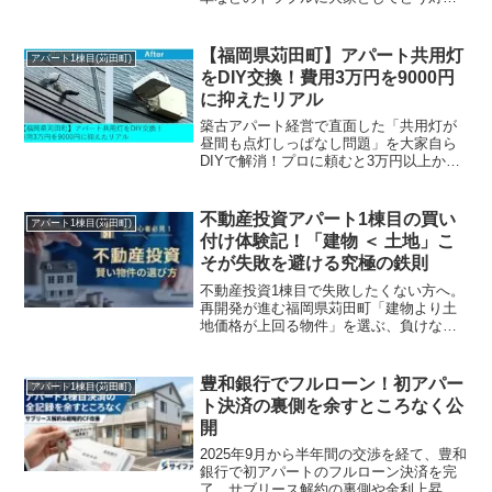
したか、リアルな舞台裏を大公開。アパ
ートの一棟経営で知っておくべき火災保
険の使い方や、補助金を活用した裏ワザ
【福岡県苅田町】アパート共用灯
アパート1棟目(苅田町)
まで網羅！
をDIY交換！費用3万円を9000円
に抑えたリアル
築古アパート経営で直面した「共用灯が
昼間も点灯しっぱなし問題」を大家自ら
DIYで解消！プロに頼むと3万円以上かか
るEEスイッチ（明るさセンサー）の交換
を、総額9,000円弱で完了したリアルな舞
台裏やハプニング、詳しい費用明細を大
不動産投資アパート1棟目の買い
アパート1棟目(苅田町)
公開します！
付け体験記！「建物 ＜ 土地」こ
そが失敗を避ける究極の鉄則
不動産投資1棟目で失敗したくない方へ。
再開発が進む福岡県苅田町「建物より土
地価格が上回る物件」を選ぶ、負けない
投資スタイルを解説。指値1020万円、土
地値比率77％超の築古アパート買い付け
実例をもとに、初心者でも再現できる資
豊和銀行でフルローン！初アパー
アパート1棟目(苅田町)
産性重視の戦略を公開。
ト決済の裏側を余すところなく公
開
2025年9月から半年間の交渉を経て、豊和
銀行で初アパートのフルローン決済を完
了。サブリース解約の裏側や金利上昇の