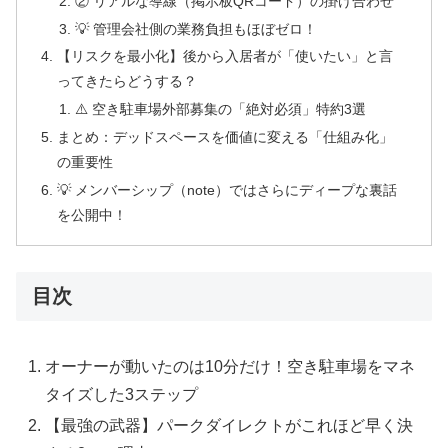
② リアルな導線（掲示板QRコード）の掛け合わせ
💡 管理会社側の業務負担もほぼゼロ！
【リスクを最小化】後から入居者が「使いたい」と言
ってきたらどうする？
⚠️ 空き駐車場外部募集の「絶対必須」特約3選
まとめ：デッドスペースを価値に変える「仕組み化」
の重要性
💡 メンバーシップ（note）ではさらにディープな裏話
を公開中！
目次
オーナーが動いたのは10分だけ！空き駐車場をマネ
タイズした3ステップ
【最強の武器】パークダイレクトがこれほど早く決