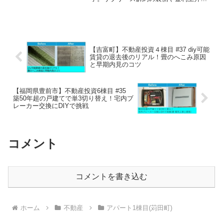
洗礼、CF最大化の戦略まで、不動産投資
家としてのリアルな葛藤と成功の軌跡を
詳しく解説します。
【吉富町】不動産投資４棟目 #37 diy可能
賃貸の退去後のリアル！畳のへこみ原因
と早期内見のコツ
【福岡県豊前市】不動産投資6棟目 #35
築50年超の戸建てで単3切り替え！宅内ブ
レーカー交換にDIYで挑戦
コメント
コメントを書き込む
ホーム
不動産
アパート1棟目(苅田町)