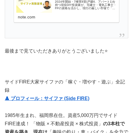
2024年開始・7棟実8室(戸建6、アパート1)を
持つ現役DIY投資家が、宅建士・電気工事士・
FPの資格を活かし、現行の厳しい市場で「再
現性の高いノウハウ」を共有する道場です私
は1棟目に約80万円のコンサル経験があり、市
note.com
場には100万円超の…
最後まで見ていただきありがとうございました⭐
サイドFIRE大家サイファの「稼ぐ・増やす・遊ぶ」全記
録
👤
プロフィール：サイファ (Side FIRE)
1985年生まれ、福岡県在住。資産5,000万円でサイド
FIRE達成！ 「物販 × 不動産投資 × 株式投資」
の3本柱で
資産を築き、現在は
「趣味の釣り・車・バイク」を全力で