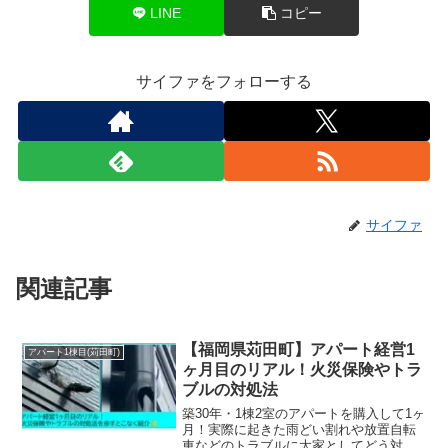
LINE
コピー
サイファをフォローする
サイファ
関連記事
【福岡県苅田町】アパート経営1
アパート1棟目(苅田町)
ヶ月目のリアル！火災保険やトラ
ブルの対処法
築30年・1棟2室のアパートを購入して1ヶ
月！実際に起きた雨どい割れや放置自転
車などのトラブルに大家としてどう対応