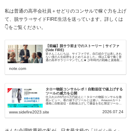
私は普通の高卒会社員＋せどりのコンサルで稼ぐ力を上げ
て、脱サラ⇒サイドFIRE生活を送っています。詳しくは
👇をご覧ください。
【前編】脱サラ前までのストーリー｜サイファ
(Side FIRE)
皆さんこんにちは、サイファです。自己紹介では表しきれ
ない僕の人生経歴をまとめてみました。僕は工場で働く普
通の高卒サラリーマンでした★ 少年時代の戦略と資格取得
1985年生まれ、O型。座右の銘は「人生は思い出作り」。
趣味は金融・経済・不動産…
note.com
タロー物販コンサルレポ！自動追従で値上げする
ツールの威力を公開
仕入れ1155円が1万円超えに！タローの物販コンサルを徹
底レビュー。巷の値下げツールとは違い、Amazonカート
価格に自動追従・自動値上げして爆益を生む限定ツールの
威力をリアルなKeepa画面付きで大公開！副業で最短で稼
ぐ仕組みを解説。
2026.07.24
www.sidefire2023.site
そんな合理性重視の私が、日本最大級の「リベシティ」