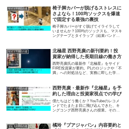
に回して資産を増やす、賢いお金の循環
術を伝授します。
椅子脚カバーが脱げるストレスに
サイドFIREの道
さよなら！100均ソックスを爆速
で固定する最強の裏技
椅子脚カバーがすぐ脱げてイライラして
いませんか？100均のソックスも、マスキ
ングテープとタイラップ（結束バンド）
を組み合わせるだけで「絶対脱げない」
仕様に激変します。フローリングの傷防
止を完璧にし、快適な暮らしを手に入れ
北極星 西野亮廣の新刊要約！投
サイドFIREの道
る節約術を公開！
資家が納得した長期目線の働き方
西野亮廣氏の最新作『北極星』をサイド
FIRE投資家が要約。PLのロジックや「不
満」への対処法など、実務に即した学び
を解説。一番の教訓は「投資視点・長期
目線」で物事を捉える大切さ。中間管理
職時代の失敗談を交えた、忖度なしの本
西野亮廣・最新作『北極星』を予
サイドFIREの道
音レビューです。
約した理由と投資家視点での学び
僕たちはどう働くか？YouTubeのレコメ
ンドでたまたま目に飛び込んできた、キ
ングコング西野亮廣さんの授業。その熱
量に圧倒され私は2026年3月12日発売の
最新作『北極星 僕たちはどう働くか』を
予約しました⭐前作『夢と金』では「お金
橘玲『プアジャパン』内容要約と
サイドFIREの道
が尽きる...