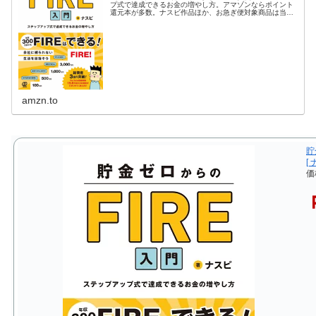
プ式で達成できるお金の増やし方。アマゾンならポイント
還元本が多数。ナスビ作品ほか、お急ぎ便対象商品は当日
お届けも可能。また貯金ゼロからのFIRE入門 ステップア
ップ式で達成できる…
amzn.to
貯
[ 
価