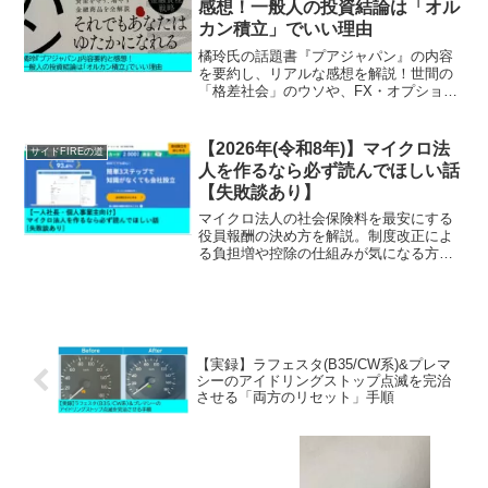
感想！一般人の投資結論は「オル
カン積立」でいい理由
橘玲氏の話題書『プアジャパン』の内容
を要約し、リアルな感想を解説！世間の
「格差社会」のウソや、FX・オプション
取引という合法的カジノの罠をデータで
暴きます。インフレ時代を生き抜くた
め、一般人が取るべき投資の結論「オル
【2026年(令和8年)】マイクロ法
サイドFIREの道
カン積立」の理由とは？
人を作るなら必ず読んでほしい話
【失敗談あり】
マイクロ法人の社会保険料を最安にする
役員報酬の決め方を解説。制度改正によ
る負担増や控除の仕組みが気になる方
へ、実体験から「銀行審査に落ちる事業
目的の罠」を公開。3万円の損失を防ぎ、
最短で設立できる無料ツールの活用術を
伝授。
【実録】ラフェスタ(B35/CW系)&プレマ
シーのアイドリングストップ点滅を完治
させる「両方のリセット」手順