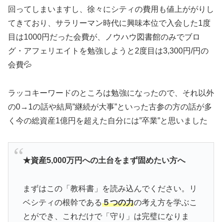
回ってしまいますし、徐々にシティの費用も値上ががりし
てきており、サラリーマン時代に興味本位で入会した1度
目は1000円だった会費が、ノウハウ図書館のみでブロ
グ・アフェリエイトを勉強しようと2度目は3,300円/円の
会費💦
ラッコキーワードのところは勉強になったので、それ以外
の0→1の話や結局”継続が大事”といった古参の方の話が多
く今の総資産1億円を超えた自分には”卒業”と思いました
★資産5,000万円への土台をまず固めたい方へ
まずはこの「教科書」を読み込んでください。リ
ベシティの根幹である
５つの力
の考え方を学ぶこ
とができ、これだけで「守り」は完璧になりま