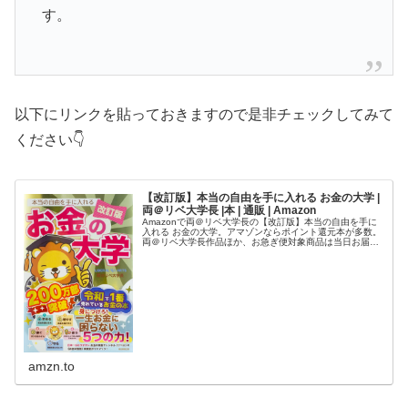
す。
以下にリンクを貼っておきますので是非チェックしてみて
ください👇
【改訂版】本当の自由を手に入れる お金の大学 |
両＠リベ大学長 |本 | 通販 | Amazon
Amazonで両＠リベ大学長の【改訂版】本当の自由を手に
入れる お金の大学。アマゾンならポイント還元本が多数。
両＠リベ大学長作品ほか、お急ぎ便対象商品は当日お届け
も可能。また【改訂版】本当の自由を手に入れる お金の大
学もアマゾン配送商品なら…
amzn.to