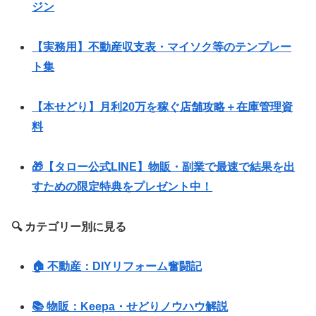
ジン
【実務用】不動産収支表・マイソク等のテンプレー
ト集
【本せどり】月利20万を稼ぐ店舗攻略＋在庫管理資
料
🎁【タロー公式LINE】物販・副業で最速で結果を出
すための限定特典をプレゼント中！
🔍 カテゴリー別に見る
🏠 不動産：DIYリフォーム奮闘記
📚 物販：Keepa・せどりノウハウ解説