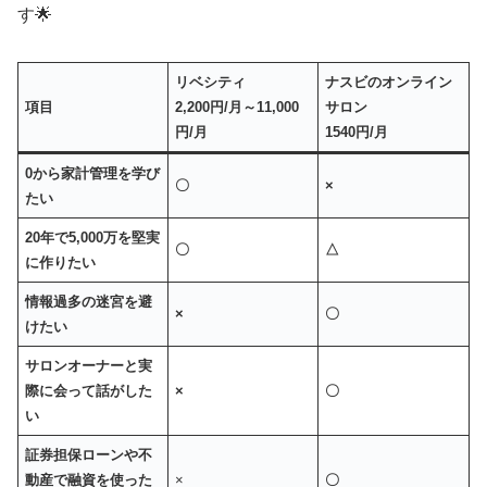
す🌟
リベシティ
ナスビのオンライン
項目
2,200円/月～11,000
サロン
円/月
1540円/月
0から家計管理を学び
〇
×
たい
20年で5,000万を堅実
〇
△
に作りたい
情報過多の迷宮を避
×
〇
けたい
サロンオーナーと実
際に会って話がした
×
〇
い
証券担保ローンや不
動産で融資を使った
×
〇