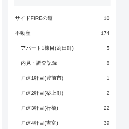
サイドFIREの道
10
不動産
174
アパート1棟目(苅田町)
5
内見・調査記録
8
戸建1軒目(豊前市)
1
戸建2軒目(築上町)
2
戸建3軒目(行橋)
22
戸建4軒目(吉富)
39