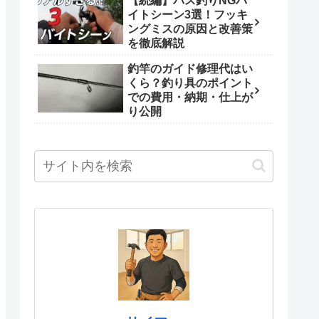
【続編】バス釣りNGバ
イトシーン3選！フッキ
ングミスの原因と改善策
を徹底解説
釣竿のガイド修理代はい
くら？釣り具のポイント
での費用・納期・仕上が
り公開