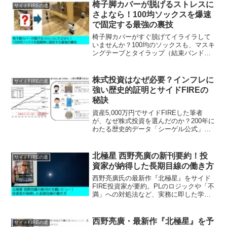
め、一般人が取るべき投資の結論「オル
椅子脚カバーが脱げるストレスに
サイドFIREの道
カン積立」の理由とは？
さよなら！100均ソックスを爆速
で固定する最強の裏技
椅子脚カバーがすぐ脱げてイライラして
いませんか？100均のソックスも、マスキ
ングテープとタイラップ（結束バンド）
を組み合わせるだけで「絶対脱げない」
仕様に激変します。フローリングの傷防
止を完璧にし、快適な暮らしを手に入れ
株式投資はなぜ必要？インフレに
サイドFIREの道
る節約術を公開！
強い歴史的証明とサイドFIREの
秘訣
資産5,000万円でサイドFIREした筆者
が、なぜ株式投資を選んだのか？200年に
わたる歴史的データ「シーゲル公式」を
基に、現金が減り続けるインフレリスク
と株が右肩上がりに成長する根拠を徹底
解説。新NISA時代に知っておくべき資産
北極星 西野亮廣の新刊要約！投
サイドFIREの道
形成の結論です。
資家が納得した長期目線の働き方
西野亮廣氏の最新作『北極星』をサイド
FIRE投資家が要約。PLのロジックや「不
満」への対処法など、実務に即した学び
を解説。一番の教訓は「投資視点・長期
目線」で物事を捉える大切さ。中間管理
職時代の失敗談を交えた、忖度なしの本
西野亮廣・最新作『北極星』を予
サイドFIREの道
音レビューです。