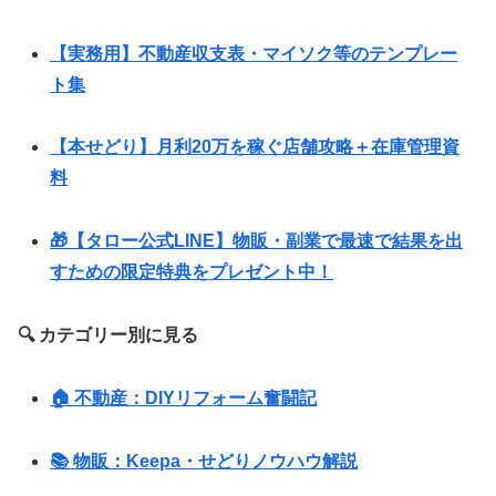
【実務用】不動産収支表・マイソク等のテンプレー
ト集
【本せどり】月利20万を稼ぐ店舗攻略＋在庫管理資
料
🎁【タロー公式LINE】物販・副業で最速で結果を出
すための限定特典をプレゼント中！
🔍 カテゴリー別に見る
🏠 不動産：DIYリフォーム奮闘記
📚 物販：Keepa・せどりノウハウ解説