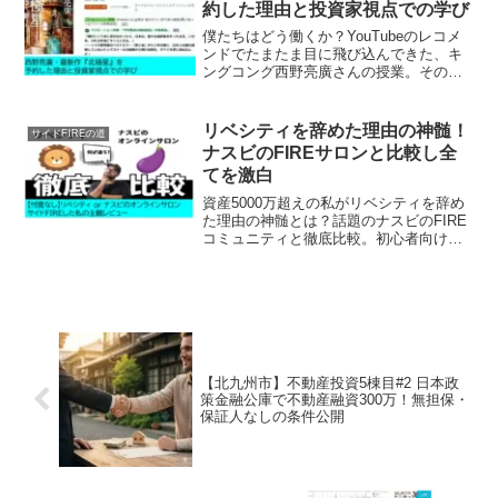
約した理由と投資家視点での学び
僕たちはどう働くか？YouTubeのレコメ
ンドでたまたま目に飛び込んできた、キ
ングコング西野亮廣さんの授業。その熱
量に圧倒され私は2026年3月12日発売の
最新作『北極星 僕たちはどう働くか』を
予約しました⭐前作『夢と金』では「お金
リベシティを辞めた理由の神髄！
サイドFIREの道
が尽きる...
ナスビのFIREサロンと比較し全
てを激白
資産5000万超えの私がリベシティを辞め
た理由の神髄とは？話題のナスビのFIRE
コミュニティと徹底比較。初心者向けの
「お金の学校」と、成功者と繋がる「実
践の場」の違いを忖度なしでレビューし
ます。自分に合う環境の選び方が全てわ
かります。
【北九州市】不動産投資5棟目#2 日本政
策金融公庫で不動産融資300万！無担保・
保証人なしの条件公開