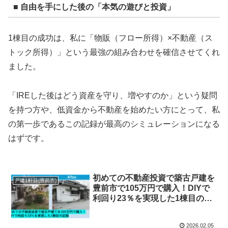
■ 自由を手にした後の「本気の遊びと投資」
1棟目の成功は、私に「物販（フロー所得）×不動産（ス
トック所得）」という最強の組み合わせを確信させてくれ
ました。
「IREした後はどう資産を守り、増やすのか」という疑問
を持つ方や、低資金から不動産を始めたい方にとって、私
の第一歩であるこの記録が最高のシミュレーションになる
はずです。
初めての不動産投資で築古戸建を
戸建1軒目(豊前市)
豊前市で105万円で購入！DIYで
利回り23％を実現した1棟目の記
録
2026.02.05