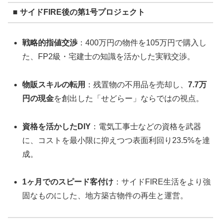
■ サイドFIRE後の第1号プロジェクト
戦略的指値交渉
：400万円の物件を105万円で購入し
た、FP2級・宅建士の知識を活かした実戦交渉。
物販スキルの転用
：残置物の不用品を売却し、
7.7万
円の現金
を創出した「せどらー」ならではの視点。
資格を活かしたDIY
：電気工事士などの資格を武器
に、コストを最小限に抑えつつ表面利回り23.5%を達
成。
1ヶ月でのスピード客付け
：サイドFIRE生活をより強
固なものにした、地方築古物件の再生と運営。