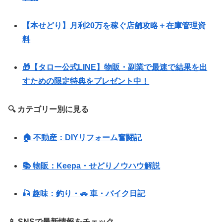
【本せどり】月利20万を稼ぐ店舗攻略＋在庫管理資
料
🎁【タロー公式LINE】物販・副業で最速で結果を出
すための限定特典をプレゼント中！
🔍 カテゴリー別に見る
🏠 不動産：DIYリフォーム奮闘記
📚 物販：Keepa・せどりノウハウ解説
🎣 趣味：釣り・🚗 車・バイク日記
📱 SNSで最新情報をチェック