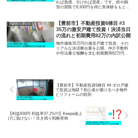
れば負債、分ければ資産」です。鉄や銅
管の買取で8,930円を得た実体験をもと
に、高額な石膏ボード処分費（88円/kg）
の罠と、利益を最大化する分別のコツを
公開。不動産投資家必見のコストカット
【豊前市】不動産投資6棟目 #3
戸建6軒目(豊前市)
術。
35万の激安戸建て投資！決済当日
の流れと初期費用82万の内訳公開
物件価格35万円の激安戸建て投資、その
リアルな決済舞台裏を公開。仲介手数料
や司法書士報酬を含む初期費用82万円の
内訳から、固定資産税精算での失敗談、
売主様とのコミュニケーションまで、初
心者が見落としがちな実務のポイントを
詳しく解説します。
【豊前市】不動産投資6棟目 #4 ボロ戸建
て投資は地獄？初心者が避けるべき物件
とリフォームの鉄則
【利益930円 利益率37.2%!!!】Keepa値上
げに負けない！生き残り戦略実例