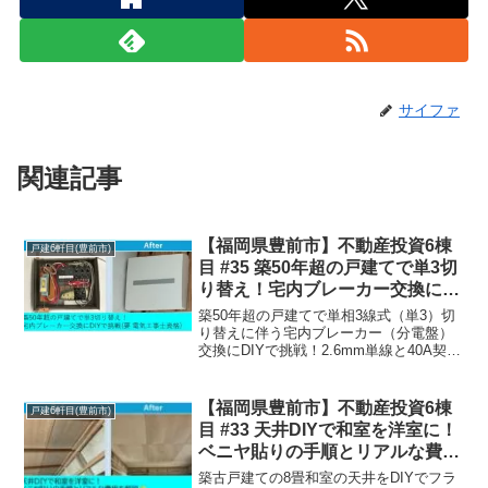
サイファ
関連記事
【福岡県豊前市】不動産投資6棟
戸建6軒目(豊前市)
目 #35 築50年超の戸建てで単3切
り替え！宅内ブレーカー交換に
DIYで挑戦
築50年超の戸建てで単相3線式（単3）切
り替えに伴う宅内ブレーカー（分電盤）
交換にDIYで挑戦！2.6mm単線と40A契約
の許容電流トラブルや、パナソニック製
分電盤への結線苦戦など、電気工事士資
格を持つ筆者がリアルな対策とおすすめ
【福岡県豊前市】不動産投資6棟
戸建6軒目(豊前市)
工具を徹底解説します！
目 #33 天井DIYで和室を洋室に！
ベニヤ貼りの手順とリアルな費用
を解説
築古戸建ての8畳和室の天井をDIYでフラ