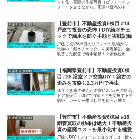
ット化！実際の作業写真（ビフォーアフ
ター）を交えながら、雨漏り疑惑のトラ
ブル、ファルカタ合板を美しく貼るため
の墨出し、夫婦での連携作業まで詳しく
解説します。リアルな材料費や業者相場
【豊前市】不動産投資6棟目 #14
戸建6軒目(豊前市)
との比較も公開！
戸建て投資の恐怖！DIY給水チェ
ックで漏水を防ぐ手順と実戦記録
戸建て投資6棟目のリフォーム現場から、
恐怖の「漏水チェック」を実況解説！全
取替した配管で噴水騒動！？家族総出で
挑んだ給水試験の様子や、ボットン便所
から簡易水洗への配管DIYまで、大家が知
るべき水回りリスクと対策を詳しく紹介
【福岡県豊前市】不動産投資6棟
戸建6軒目(豊前市)
します。
目 #28 浴室ドア交換DIY！築古の
歪みを攻略し2.3万円で再生
10年空き家の歪んだ浴室に2.3万円の新品
ドアを設置！DIYで浴室ドアを交換する手
順や、レーザー墨出し器を使った垂直合
わせのコツを実況解説。不動産投資6棟目
の再生プロジェクト、ついに山場のドア
設置が完了！劇的な変化を今すぐチェッ
【豊前市】不動産投資6棟目 #16
戸建6軒目(豊前市)
ク✨
銅管買取の効果は絶大！不動産投
資の産廃コストを最小化する極意
戸建てDIYリフォームで出るゴミは「捨て