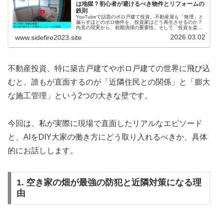
は地獄？初心者が避けるべき物件とリフォームの
鉄則
YouTubeで話題のボロ戸建て投資。不動産屋も「無理」と
漏らすほどのボロ物件を、投資家はどう再生させるのか？
内見の現実から、初期清掃の重要性、そして「投資を楽し
めるか」という核心まで、現場の熱量をそのままに徹底解
2026.03.02
www.sidefire2023.site
説します。
不動産投資、特に築古戸建てやボロ戸建ての世界に飛び込
むと、誰もが直面するのが「近隣住民との関係」と「膨大
な施工管理」という2つの大きな壁です。
今回は、私が実際に現場で直面したリアルなエピソード
と、AIをDIY大家の働き方にどう取り入れるべきか、具体
的にお話しします。
1. 空き家の畑が最強の防犯と近隣対策になる理
由