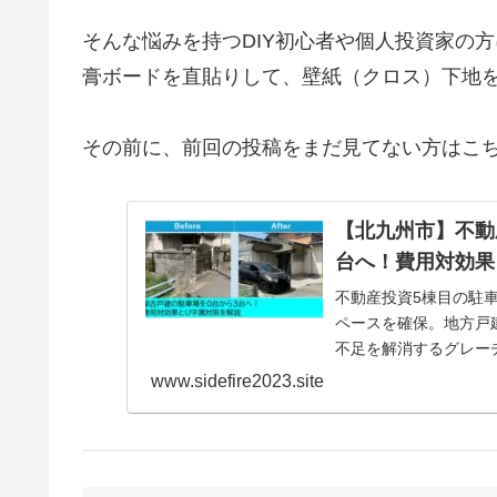
そんな悩みを持つDIY初心者や個人投資家の
膏ボードを直貼りして、壁紙（クロス）下地
その前に、前回の投稿をまだ見てない方はこち
【北九州市】不動産
台へ！費用対効果
不動産投資5棟目の駐
ペースを確保。地方戸
不足を解消するグレー
公開します。
www.sidefire2023.site