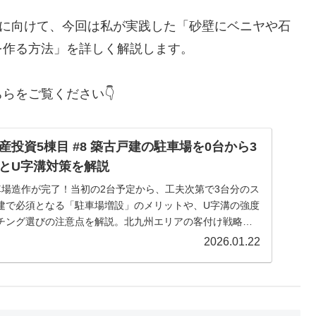
方に向けて、今回は私が実践した「砂壁にベニヤや石
を作る方法」を詳しく解説します。
らをご覧ください👇
投資5棟目 #8 築古戸建の駐車場を0台から3
とU字溝対策を解説
車場造作が完了！当初の2台予定から、工夫次第で3台分のス
建で必須となる「駐車場増設」のメリットや、U字溝の強度
チング選びの注意点を解説。北九州エリアの客付け戦略を
2026.01.22