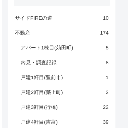
サイドFIREの道
10
不動産
174
アパート1棟目(苅田町)
5
内見・調査記録
8
戸建1軒目(豊前市)
1
戸建2軒目(築上町)
2
戸建3軒目(行橋)
22
戸建4軒目(吉富)
39