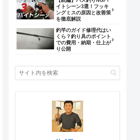
【続編】バス釣りNGバ
イトシーン3選！フッキ
ングミスの原因と改善策
を徹底解説
釣竿のガイド修理代はい
くら？釣り具のポイント
での費用・納期・仕上が
り公開