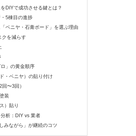
をDIYで成功させる鍵とは？
・5棟目の進捗
に「ベニヤ・石膏ボード」を選ぶ理由
リスクを減らす
上
さ
ゼロ」の黄金順序
ード・ベニヤ）の貼り付け
2回〜3回）
塗装
ロス）貼り
：DIY vs 業者
楽しみながら」が継続のコツ