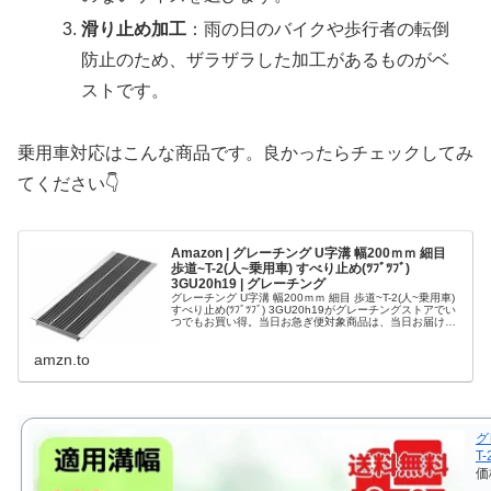
滑り止め加工
：雨の日のバイクや歩行者の転倒
防止のため、ザラザラした加工があるものがベ
ストです。
乗用車対応はこんな商品です。良かったらチェックしてみ
てください👇
Amazon | グレーチング U字溝 幅200ｍｍ 細目
歩道~T-2(人~乗用車) すべり止め(ﾂﾌﾞﾂﾌﾞ)
3GU20h19 | グレーチング
グレーチング U字溝 幅200ｍｍ 細目 歩道~T-2(人~乗用車)
すべり止め(ﾂﾌﾞﾂﾌﾞ) 3GU20h19がグレーチングストアでい
つでもお買い得。当日お急ぎ便対象商品は、当日お届け可
能です。アマゾン配送商品は、通常配送無料（一部除く...
amzn.to
グ
T
価