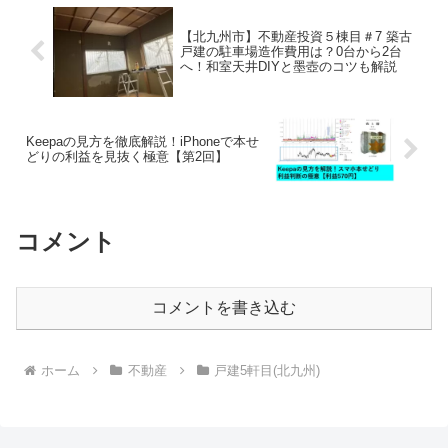
【北九州市】不動産投資５棟目＃7 築古
戸建の駐車場造作費用は？0台から2台
へ！和室天井DIYと墨壺のコツも解説
Keepaの見方を徹底解説！iPhoneで本せ
どりの利益を見抜く極意【第2回】
コメント
コメントを書き込む
ホーム
不動産
戸建5軒目(北九州)