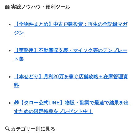
📖 実践ノウハウ・便利ツール
【全物件まとめ】中古戸建投資：再生の全記録マガ
ジン
【実務用】不動産収支表・マイソク等のテンプレー
ト集
【本せどり】月利20万を稼ぐ店舗攻略＋在庫管理資
料
🎁【タロー公式LINE】物販・副業で最速で結果を出
すための限定特典をプレゼント中！
🔍 カテゴリー別に見る