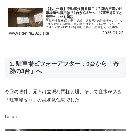
【北九州市】不動産投資５棟目＃7 築古戸建の駐
車場造作費用は？0台から2台へ！和室天井DIYと
墨壺のコツも解説
不動産投資5棟目の再生記録。築古戸建の駐車場を0台から
2台へ拡張する造作工事の費用目安や、和室天井をベニヤ
で洋風化するDIY工程を詳しく解説。墨壺を使った本格的
な墨出しの体験談も。北九州・行橋エリアで戸建投資を行
2026.01.22
www.sidefire2023.site
うサイドFIRE大家の実践記です。
1. 駐車場ビフォーアフター：0台から「奇
跡の3台」へ
今回の物件、元々は立派な門柱と塀、そして庭木がある
「駐車場ゼロ」の純和風住宅でした。
Before