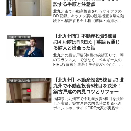
設する手順と注意点
北九州市で不動産投資を行うサイファの
DIY記録。キッチン裏の洗濯機置き場を階
段下へ移設する全工程（解体・給排水配
管・内装仕上げ）を徹底解説。漏水トラ
ブルの対策や、作業を効率化するマキタ
のマルチツール活用術など、投資家必見
【北九州市】不動産投資5棟目
戸建5軒目(北九州)
のノウハウを公開します。
#14 お隣はFIRE民｜英語も通じ
る隣人と出会った話
北九州の築古戸建5棟目の挨拶回りで、噂
のフランス人…ではなく、ベルギー人の
FIRE投資家と遭遇！英会話やバイク、不
動産投資の共通点から意気投合した実体
験を公開。挨拶が最高の投資人脈を生む
理由と、サイドFIRE大家が語る「人生の
【北九州】不動産投資5棟目 #3 北
戸建5軒目(北九州)
謳歌」とは。
九州で不動産投資5棟目を決済！
築古戸建の内見コツとリフォーム
戦略
福岡県北九州市で不動産投資5棟目を決済
した実録。築古戸建の内見時に見るべき
ポイントや、サイドFIRE大家が実践する
低コストリフォーム戦略を解説します。
行橋・苅田など北九州エリアで戸建賃貸
を目指す方、必見のプロセス公開です。