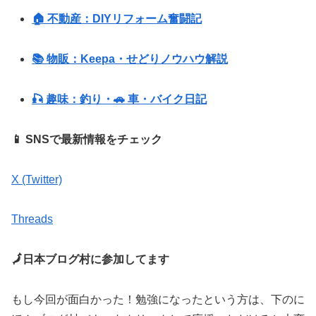
🏠 不動産：DIYリフォーム奮闘記
📚 物販：Keepa・せどりノウハウ解説
🎣 趣味：釣り・🚗 車・バイク日記
📱 SNSで最新情報をチェック
X (Twitter)
Threads
🗾日本ブログ村に参加してます
もし今回が面白かった！勉強になったという方は、下のに