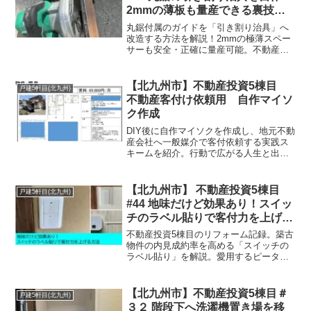
2mmの薄板も量産できる裏技と
反省点
丸鋸付属のガイドを「引き割り治具」へ
改造する方法を解説！2mmの極薄スペー
サーも安全・正確に量産可能。不動産投
資5棟目のリフォームで「後回しにして後
悔した」リアルな反省を活かしたDIY改善
術です。シンワ製ガイドとの比較もご紹
【北九州市】不動産投資5棟目
戸建5軒目(北九州)
介。
不動産客付け依頼用 自作マイソ
ク作成
DIY後に自作マイソクを作成し、地元不動
産会社へ一般媒介で客付依頼する実践ス
キームを紹介。行動で広がる人生と出会
いを描く体験記。
【北九州市】 不動産投資5棟目
戸建5軒目(北九州)
#44 地味だけど効果あり！スイッ
チのラベル貼りで客付力を上げる
方法
不動産投資5棟目のリフォーム記録。築古
物件の内見成約率を高める「スイッチの
ラベル貼り」を解説。愛用するピータッ
チキューブの活用法や、4棟目での経験を
活かしたコスト削減術など、現役大家が
実践する「選ばれる物件」にするための
【北九州市】不動産投資5棟目＃
戸建5軒目(北九州)
細かな配慮を紹介。
３２ 階段下へ洗濯機置き場を移