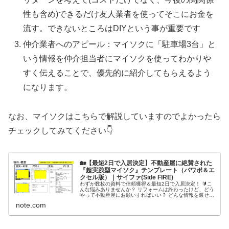
性も含め)できるだけ友人業者を使ってそこにお金を
流す。できないところはDIYという事が重要です
仲介業者へのアピール：マイソクに「駐車場3台」と
いう情報を仲介担当者にマイソクを使ってわかりや
すく伝えることで、優先的に紹介してもらえるよう
になります。
なお、マイソクはこちらで解説していますのでよかったら
チェックしてみてください👇
🏡【最短2日で入居決定】不動産屋に絶賛された
『超実践型マイソク』テンプレート（パワポ＆エ
クセル版）｜サイファ(Side FIRE)
わずか数枚の資料で信頼獲得＆最短2日で入居決定！ 🔰こ
んな悩みありませんか？ リフォームは終わったけど、どう
やって不動産屋にお願いすればいい？ どんな情報を渡せば
スムーズに伝わる？ 客付け資料（マイソク）ってどう作れ
note.com
ばいい？ このテンプレー...