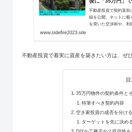
後に「35万円」
不動産投資で契約直前
録を公開。ネットに載
を突いた交渉術や、利
底解説します。
www.sidefire2023.site
不動産投資で着実に資産を築きたい方は、ぜ
目
35万円物件の契約条件と
特筆すべき契約内容
空き家投資の成否を分け
ターゲットを先に決め
DIYか工務店か？収益性