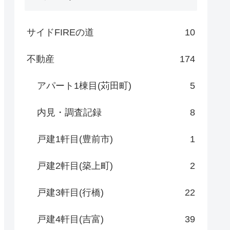
サイドFIREの道
10
不動産
174
アパート1棟目(苅田町)
5
内見・調査記録
8
戸建1軒目(豊前市)
1
戸建2軒目(築上町)
2
戸建3軒目(行橋)
22
戸建4軒目(吉富)
39