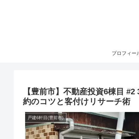
プロフィー
【豊前市】不動産投資6棟目 #2
約のコツと客付けリサーチ術
戸建6軒目(豊前市)