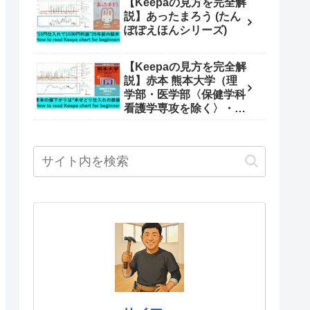
【Keepaの見方を完全解
介!
説】あったまろう (たん
ぽぽえほんシリーズ)
【Keepaの見方を完全解
説】赤本 熊本大学（理
学部・医学部〈保健学科
看護学専攻を除く〉・薬
学部・工学部） (2024年
版大学入試シリーズ)