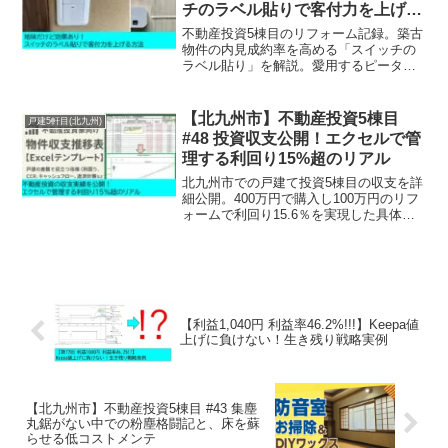
チのラベル貼りで客付力を上げる
方法
不動産投資5棟目のリフォーム記録。築古
物件の内見成約率を高める「スイッチの
ラベル貼り」を解説。愛用するピータッ
チキューブの活用法や、4棟目での経験を
活かしたコスト削減術など、現役大家が
実践する「選ばれる物件」にするための
【北九州市】不動産投資5棟目
戸建5軒目(北九州)
細かな配慮を紹介。
#48 投資収支公開！エクセルで管
理する利回り15%超のリアル
北九州市での戸建て投資5棟目の収支を詳
細公開。400万円で購入し100万円のリフ
ォームで利回り15.6％を実現した具体的
プロセスを解説します。不動産投資の収
支管理をエクセルで自動化し、CCRや損
益分岐点を正確に把握するための現役大
家の実務ノウハウを凝縮。
【利益1,040円 利益率46.2%!!!】Keepa値
上げに負けない！生き残り戦略実例
【北九州市】不動産投資5棟目 #43 集塵
丸鋸がない中での粉塵格闘記と、床を蘇
らせる低コストメンテ