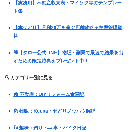
【実務用】不動産収支表・マイソク等のテンプレー
ト集
【本せどり】月利20万を稼ぐ店舗攻略＋在庫管理資
料
🎁【タロー公式LINE】物販・副業で最速で結果を出
すための限定特典をプレゼント中！
🔍 カテゴリー別に見る
🏠 不動産：DIYリフォーム奮闘記
📚 物販：Keepa・せどりノウハウ解説
🎣 趣味：釣り・🚗 車・バイク日記