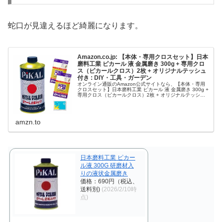
蛇口が見違えるほど綺麗になります。
Amazon.co.jp: 【本体・専用クロスセット】日本
磨料工業 ピカール 液 金属磨き 300g + 専用クロ
ス（ピカールクロス）2枚 + オリジナルテッシュ
付き : DIY・工具・ガーデン
オンライン通販のAmazon公式サイトなら、【本体・専用
クロスセット】日本磨料工業 ピカール 液 金属磨き 300g +
専用クロス（ピカールクロス）2枚 + オリジナルテッシュ
付きを DIY・工具・ガーデンストアで、いつでもお安く。
当日お...
amzn.to
日本磨料工業 ピカー
ル液 300G 研磨材入
りの液状金属磨き
価格：690円（税込、
送料別)
(2026/2/10時
点)