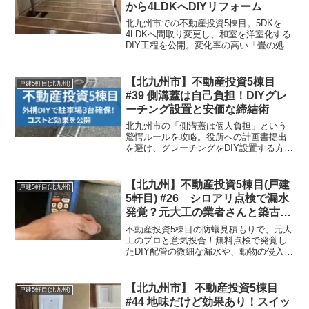
から4LDKへDIYリフォーム
北九州市での不動産投資5棟目。5DKを
4LDKへ間取り変更し、和室を洋室化する
DIY工程を公開。変化率の高い「畳の処
分」から「根太（角材）による床の高さ
調整」、襖の洋室化プランまで網羅。排
水管トラブルのリカバリーなど、実体験
【北九州市】不動産投資5棟目
戸建5軒目(北九州)
に基づいたプロの知恵を凝縮。
#39 側溝蓋は自己負担！DIYグレ
ーチング設置と安価な締結術
北九州市の「側溝蓋は個人負担」という
驚愕ルールを攻略。役所への計画書提出
を避け、グレーチングをDIY設置する方法
を解説します。専用金具を使わずドブボ
ルトで安く連結し、ガタツキを抑える投
資家直伝のコストカット術。過去の役所
【北九州】不動産投資5棟目(戸建
戸建5軒目(北九州)
交渉記録も公開中。
5軒目) #26 シロアリ点検で漏水
発覚？元大工の業者さんと築古大
家の最高の出会い
不動産投資5棟目の防蟻見積もりで、元大
工のプロと意気投合！無料点検で発覚し
たDIY配管の微細な漏水や、動物の侵入経
路への対策を実録公開します。4棟目での
シロアリ被害92万円の損失を乗り越え、
信頼できるパートナーと出会えた「三本
【北九州市】 不動産投資5棟目
戸建5軒目(北九州)
柱投資家」のリアルな現場レポ。
#44 地味だけど効果あり！スイッ