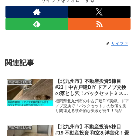
サイファをフォローする
サイファ
関連記事
【北九州市】不動産投資5棟目
戸建5軒目(北九州)
#23｜中古戸建DIY ドアノブ交換
の落とし穴！バックセットミスか
らのリカバリー
福岡県北九州市の中古戸建DIY実録。ドア
ノブ交換で「バックセット」の数値を測
り間違える致命的な失敗が発生！商品パ
ッケージの確認を怠り、加工後に買い直
しとなった苦い経験を公開します。サイ
ズ選びの注意点を学び、無駄な出費を防
【北九州市】不動産投資5棟目
戸建5軒目(北九州)
ぎたい大家さん必見の内容です。
#19 不動産投資 和室を洋室化！畳