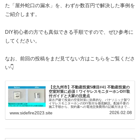
た「屋外蛇口の漏水」を、わずか数百円で解決した事例を
ご紹介します。
DIY初心者の方でも真似できる手順ですので、ぜひ参考に
してください。
なお、前回の投稿をまだ見てない方はこちらをご覧くださ
い👇
【北九州市】不動産投資5棟目#41 不動産投資の
空室対策に必須！ワイヤレスモニターホンDIY取
付ガイドと大家の注意点
築古戸建て投資の空室対策に効果的な、パナソニック製ワ
イヤレスモニターホンのDIY取付を徹底解説。配線不要の
施工手順から、契約書への電池交換費用の記載方法まで、
大家目線でメリット・デメリットを公開します。リフォー
2026.02.08
www.sidefire2023.site
ム費用を抑えたい投資家必見です。