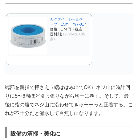
カクダイ シールテ
ープ 15m 797-017
価格：174円（税込、
送料別)
(2026/2/10時
点)
端部を親指で押さえ（端ははみ出てOK）ネジ山に時計回
りに5〜6周ほど引っ張りながら均一に巻く。そして、最
後に指の腹でネジ山に沿わせてぎゅーーっと圧着する。こ
れが不十分だと漏水して台無しになります。
設備の清掃・美化に