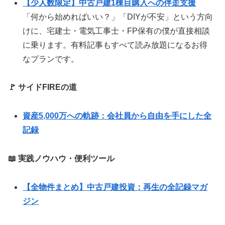
【少人数限定】中古戸建1棟目購入への伴走支援
「何から始めればいい？」「DIYが不安」という方向
けに、宅建士・電気工事士・FP保有の僕が直接相談
に乗ります。有料記事もすべて読み放題になるお得
なプランです。
🚩 サイドFIREの道
資産5,000万への軌跡：会社員から自由を手にした全
記録
📖 実践ノウハウ・便利ツール
【全物件まとめ】中古戸建投資：再生の全記録マガ
ジン