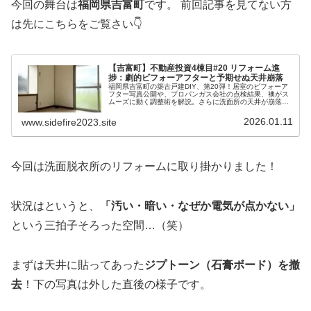
今回の舞台は
福岡県吉富町
です。 前回記事を見てない方
は先にこちらをご覧さい👇
【吉富町】不動産投資4棟目#20 リフォーム進
捗：劇的ビフォーアフターと予期せぬ天井崩落
福岡県吉富町の築古戸建DIY、第20弾！居室のビフォーア
フター写真公開や、プロパンガス会社の点検結果、襖がス
ムーズに動く調整術を解説。さらに洗面所の天井が崩落す
るハプニング発生！繁忙期に向けてリフォーム箇所を追加
した、リアルな現場実録です。
2026.01.11
www.sidefire2023.site
今回は洗面脱衣所のリフォームに取り掛かりました！
状況はというと、
「汚い・暗い・なぜか電気が点かない」
という三拍子そろった空間…（笑）
まずは天井に貼ってあった
ジプトーン（石膏ボード）を撤
去
！下の写真は外した直後の様子です。