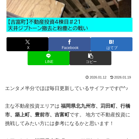
X
Facebook
はてブ
LINE
コピー
2026.01.12
2026.01.19
エンタメ半分でほぼ毎日更新しているサイファです(^^♪
主な不動産投資エリアは
福岡県北九州市、苅田町、行橋
市、築上町、豊前市、吉富町
です。 地方で不動産投資に
挑戦してみたい方には参考になるかと思います！