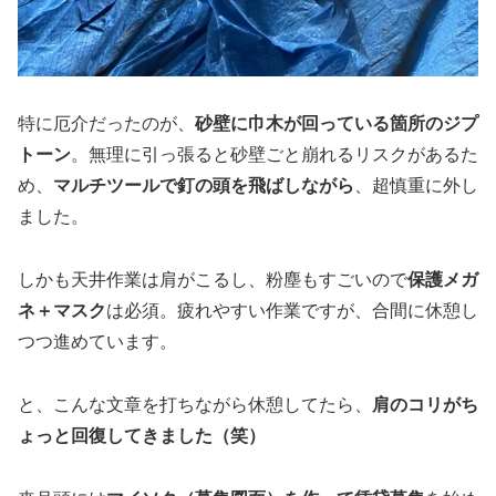
特に厄介だったのが、
砂壁に巾木が回っている箇所のジプ
トーン
。無理に引っ張ると砂壁ごと崩れるリスクがあるた
め、
マルチツールで釘の頭を飛ばしながら
、超慎重に外し
ました。
しかも天井作業は肩がこるし、粉塵もすごいので
保護メガ
ネ＋マスク
は必須。疲れやすい作業ですが、合間に休憩し
つつ進めています。
と、こんな文章を打ちながら休憩してたら、
肩のコリがち
ょっと回復してきました（笑）