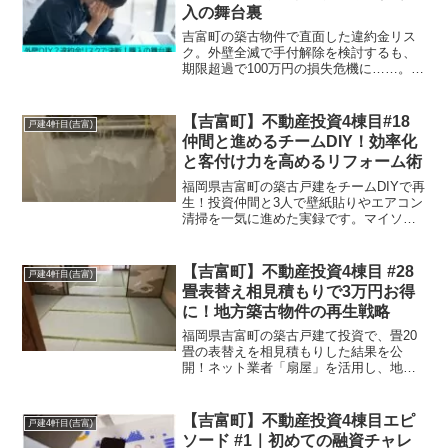
入の舞台裏
吉富町の築古物件で直面した違約金リス
ク。外壁全滅で手付解除を検討するも、
期限超過で100万円の損失危機に……。絶
体絶命の状況から一転、DIYでの再生を誓
い購入を決断した舞台裏を公開。不動産
契約の罠と、ピンチをチャンスに変える
【吉富町】不動産投資4棟目#18
戸建4軒目(吉富)
大家の思考法を伝えます。
仲間と進めるチームDIY！効率化
と客付け力を高めるリフォーム術
福岡県吉富町の築古戸建をチームDIYで再
生！投資仲間と3人で壁紙貼りやエアコン
清掃を一気に進めた実録です。マイソク
に「清掃済」と書ける客付けの裏技や、
壁紙60mを追加購入した理由を公開。孤
独な作業をエンタメに変え、効率的に利
【吉富町】不動産投資4棟目 #28
戸建4軒目(吉富)
回りを高める方法を綴ります。
畳表替え相見積もりで3万円お得
に！地方築古物件の再生戦略
福岡県吉富町の築古戸建て投資で、畳20
畳の表替えを相見積もりした結果を公
開！ネット業者「扇屋」を活用し、地場
相場より3万円コストカットに成功。人口
1万人以下の地域で早期入居を勝ち取った
賃貸募集戦略と、DIY大家目線の業者選び
【吉富町】不動産投資4棟目エピ
戸建4軒目(吉富)
を解説します。
ソード #1｜初めての融資チャレ