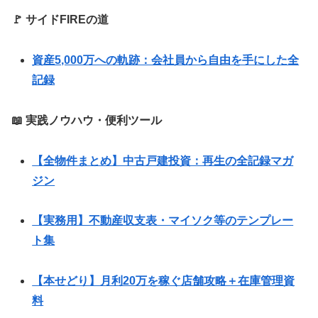
🚩 サイドFIREの道
資産5,000万への軌跡：会社員から自由を手にした全
記録
📖 実践ノウハウ・便利ツール
【全物件まとめ】中古戸建投資：再生の全記録マガ
ジン
【実務用】不動産収支表・マイソク等のテンプレー
ト集
【本せどり】月利20万を稼ぐ店舗攻略＋在庫管理資
料