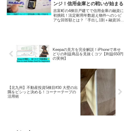
ンジ！信用金庫との戦いが始まる
吉富町の4棟目戸建てで信用金庫の融資に
初挑戦！法定耐用年数超え物件へのシビ
アな回答額とは？「手出し1割＋融資160
万」という結果を、あえて前向きに受け
入れた理由を公開。実績ゼロから信用を
築く、不動産投資の「融資の種まき」戦
略を解説します。
Keepaの見方を完全解説！iPhoneで本せ
どりの利益商品を見抜くコツ【利益650円
の実例】
【北九州】不動産投資5棟目#30 大壁の出
隅をビシッと決める！コーナーテープの
活用術