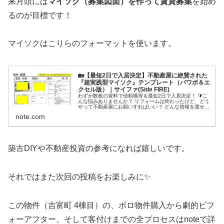
来月頭には
マイソク（募集図面）を作って賃貸募集
を始め
るのが目標です！
マイソクはこりらのフォーマットを使います。
🏡【最短2日で入居決定】不動産屋に絶賛された
『超実践型マイソク』テンプレート（パワポ＆エ
クセル版）｜サイファ(Side FIRE)
わずか数枚の資料で信頼獲得＆最短2日で入居決定！ 🔰こ
んな悩みありませんか？ リフォームは終わったけど、どう
やって不動産屋にお願いすればいい？ どんな情報を渡せば
スムーズに伝わる？ 客付け資料（マイソク）ってどう作れ
note.com
ばいい？ このテンプレー...
築古DIYや不動産投資の参考になれば嬉しいです。
それではまた次回の投稿をお楽しみに✨
この物件（吉富町 4棟目）の、ボロ物件購入から劇的ビフ
ォーアフター、そして客付けまでの全プロセスはnoteで詳