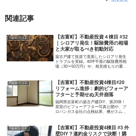
関連記事
【吉富町】不動産投資４棟目 #32
戸建4軒目(吉富)
｜シロアリ発生！駆除費用の相場
と大家が取るべき初動対応
築古戸建て投資で直面したシロアリ発生
トラブルを実録。40坪平屋の駆除費用相
場（30〜50万円）や、相見積もりの重要
性、入居者対応のスピード感をサイド
FIRE大家が解説します。不動産投資のリ
スク管理と、安く確実に駆除する業者選
【吉富町】不動産投資4棟目#20
戸建4軒目(吉富)
定のコツとは？
リフォーム進捗：劇的ビフォーア
フターと予期せぬ天井崩落
福岡県吉富町の築古戸建DIY、第20弾！
居室のビフォーアフター写真公開や、プ
ロパンガス会社の点検結果、襖がスムー
ズに動く調整術を解説。さらに洗面所の
天井が崩落するハプニング発生！繁忙期
に向けてリフォーム箇所を追加した、リ
【吉富町】不動産投資4棟目 #3 外
戸建4軒目(吉富)
アルな現場実録です。
壁DIY？違約金リスクで決断！購