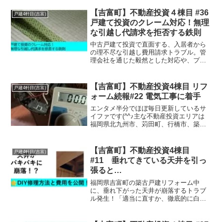
てて契約解除を選んだ経営判断の裏側
と、内見で見落としがちな外壁劣化の急
【吉富町】不動産投資４棟目 #36
戸建4軒目(吉富)
所を実録公開します。
戸建て投資のクレーム対応！無理
な引越し代請求を拒否する鉄則
中古戸建て投資で直面する、入居者から
の理不尽な引越し費用請求トラブル。管
理会社を通じた毅然とした対応や、プロ
の工務店による床下トラブルの見立て、
弁護士カードを使ったクレーマー撃退法
など、実体験に基づいた大家の危機管理
【吉富町】不動産投資4棟目 リフ
戸建4軒目(吉富)
術を徹底解説！
ォーム続報#22 電気工事に着手
エンタメ半分でほぼ毎日更新しているサ
イファです(^^♪主な不動産投資エリアは
福岡県北九州市、苅田町、行橋市、築上
町、豊前市、吉富町です。 地方で不動産
投資に挑戦してみたい方には参考になる
かと思います！今回の舞台は福岡県吉富
【吉富町】不動産投資4棟目
戸建4軒目(吉富)
町です。 前回記事...
#11 垂れてきている天井を引っ
張ると…
福岡県吉富町の築古戸建リフォーム中
に、垂れ下がった天井が崩落するトラブ
ル発生！「適当に直すか、徹底的に白く
するか」の二択から、DIYスキル向上とワ
クワクを優先したサイファの決断とは？