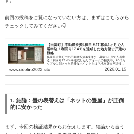
す。
前回の投稿をご覧になっていない方は、まずはこちらから
チェックしてみてください👇
【吉富町】不動産投資4棟目＃27 募集1ヶ月で入
居申込！利回り17.4％を達成した地方築古戸建の
戦略
福岡県吉富町での不動産投資4棟目が、募集1ヶ月で入居申
込！利回り17.4％を達成したリフォームの秘訣や、20代カ
ップルに刺さった意外なポイントとは？地方築古戸建投資
で安定収益を上げるための客付けノウハウと最新の成功事
2026.01.15
www.sidefire2023.site
例を公開します。
1. 結論：畳の表替えは「ネットの畳屋」が圧倒
的に安かった
まず、今回の検証結果からお伝えします。結論から言う