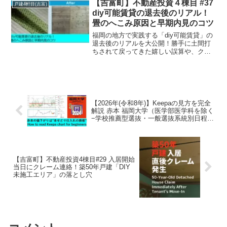
壁紙90mとパテ約4万円分の購入費用や、
【吉富町】不動産投資４棟目 #37
戸建4軒目(吉富)
5のつく日のポイント還元のコツも紹介。
diy可能賃貸の退去後のリアル！
築古投資のリアルな現場とDIYの判断基準
畳のへこみ原因と早期内見のコツ
をお届けします。
福岡の地方で実践する「diy可能賃貸」の
退去後のリアルを大公開！勝手に土間打
ちされて戻ってきた嬉しい誤算や、クレ
ームの原因となった畳のへこみ・沈みの
ガチ修繕ノウハウを大家目線で解説。田
舎の築古戸建てでも、退去から1週間で次
の内見予約を引き寄せた丁寧なリフォー
ムの全貌です。
【2026年(令和8年)】Keepaの見方を完全
解説 赤本 福岡大学（医学部医学科を除く
−学校推薦型選抜・一般選抜系統別日程）
(2024年版大学入試シリーズ)
【吉富町】不動産投資4棟目#29 入居開始
当日にクレーム連絡！築50年戸建「DIY
未施工エリア」の落とし穴