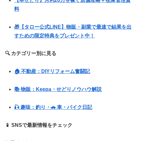
【本せどり】月利20万を稼ぐ店舗攻略＋在庫管理資
料
🎁【タロー公式LINE】物販・副業で最速で結果を出
すための限定特典をプレゼント中！
🔍 カテゴリー別に見る
🏠 不動産：DIYリフォーム奮闘記
📚 物販：Keepa・せどりノウハウ解説
🎣 趣味：釣り・🚗 車・バイク日記
📱 SNSで最新情報をチェック