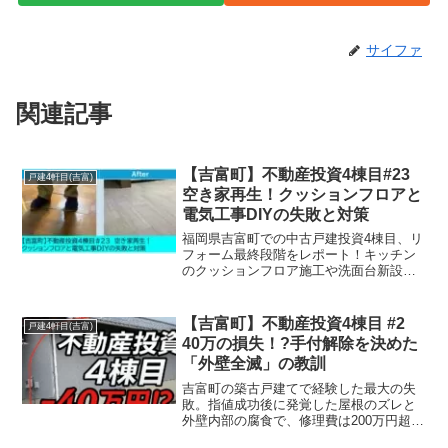
サイファ
関連記事
【吉富町】不動産投資4棟目#23
戸建4軒目(吉富)
空き家再生！クッションフロアと
電気工事DIYの失敗と対策
福岡県吉富町での中古戸建投資4棟目、リ
フォーム最終段階をレポート！キッチン
のクッションフロア施工や洗面台新設の
コツ、DIYで陥りやすい「電気スイッチ交
換の罠」と壁の崩落トラブルへの対処法
を解説。サイドFIRE大家が教える、現場
【吉富町】不動産投資4棟目 #2
戸建4軒目(吉富)
のリアルなリカバリー術です。
40万の損失！?手付解除を決めた
「外壁全滅」の教訓
吉富町の築古戸建てで経験した最大の失
敗。指値成功後に発覚した屋根のズレと
外壁内部の腐食で、修理費は200万円超の
見込みに……。あえて手付金40万円を捨