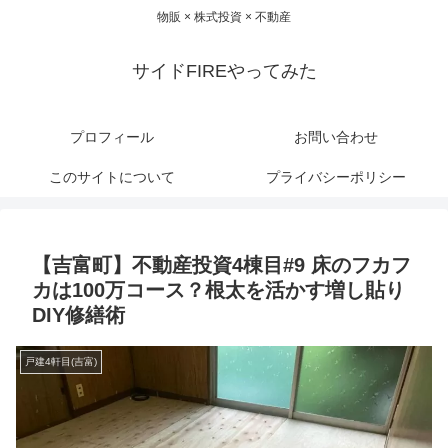
物販 × 株式投資 × 不動産
サイドFIREやってみた
プロフィール
お問い合わせ
このサイトについて
プライバシーポリシー
【吉富町】不動産投資4棟目#9 床のフカフ
カは100万コース？根太を活かす増し貼り
DIY修繕術
戸建4軒目(吉富)