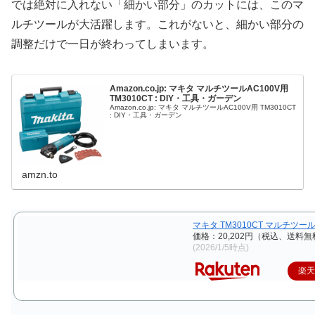
では絶対に入れない「細かい部分」のカットには、このマ
ルチツールが大活躍します。これがないと、細かい部分の
調整だけで一日が終わってしまいます。
Amazon.co.jp: マキタ マルチツールAC100V用
TM3010CT : DIY・工具・ガーデン
Amazon.co.jp: マキタ マルチツールAC100V用 TM3010CT
: DIY・工具・ガーデン
amzn.to
マキタ TM3010CT マルチツール
価格：20,202円（税込、送料無
(2026/1/5時点)
楽