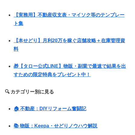
【実務用】不動産収支表・マイソク等のテンプレー
ト集
【本せどり】月利20万を稼ぐ店舗攻略＋在庫管理資
料
🎁【タロー公式LINE】物販・副業で最速で結果を出
すための限定特典をプレゼント中！
🔍 カテゴリー別に見る
🏠 不動産：DIYリフォーム奮闘記
📚 物販：Keepa・せどりノウハウ解説