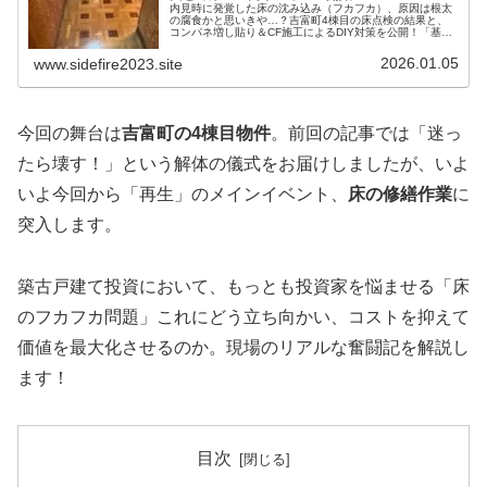
内見時に発覚した床の沈み込み（フカフカ）、原因は根太
の腐食かと思いきや…？吉富町4棟目の床点検の結果と、
コンパネ増し貼り＆CF施工によるDIY対策を公開！「基礎
のやり直し」を覚悟したボロ物件が、一転して早期賃貸募
集へ向かうリアルな進捗をお届けします。
2026.01.05
www.sidefire2023.site
今回の舞台は
吉富町の4棟目物件
。前回の記事では「迷っ
たら壊す！」という解体の儀式をお届けしましたが、いよ
いよ今回から「再生」のメインイベント、
床の修繕作業
に
突入します。
築古戸建て投資において、もっとも投資家を悩ませる「床
のフカフカ問題」これにどう立ち向かい、コストを抑えて
価値を最大化させるのか。現場のリアルな奮闘記を解説し
ます！
目次