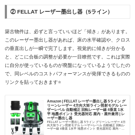
② FELLAT レーザー墨出し器（5ライン）
築古物件は、必ずと言っていいほど「傾き」があります。
このレーザー墨出し器があれば、床の水平確認や、クロス
の垂直出しが一瞬で完了します。視覚的に傾きが分かる
と、どこに合板の調整が必要か一目瞭然です。これは実際
に自分が使っているものが廃盤になっているようでしたの
で、同レベルのコストパフォーマンスが発揮できるものの
リンクを貼っておきます⭐
Amazon | FELLAT レーザー墨出し器 5ライン グ
リーンレーザー 4方向大矩ライン照射モデル レー
ザーレベル 自動補正 回転レーザー線 4垂直 1水
平 地墨ポイント 受光器対応 屋内・屋外兼用 | レ
ーザー墨出し器
FELLAT レーザー墨出し器 5ライン グリーンレーザー 4方
向大矩ライン照射モデル レーザーレベル 自動補正 回転レ
ーザー線 4垂直 1水平 地墨ポイント 受光器対応 屋内・屋
外兼用がレーザー墨出し器ストアでいつでもお買い得。当