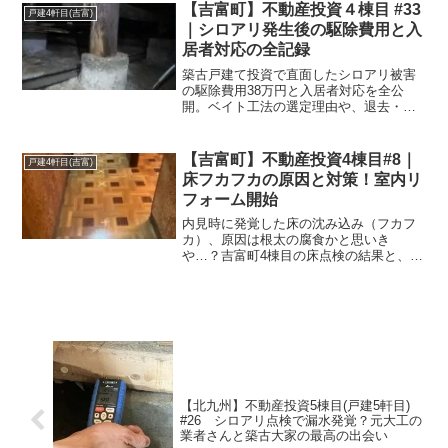
舎の築古戸建てでも、退去から1週間で次
【吉富町】不動産投資４棟目 #33
戸建4軒目(吉富)
の内見予約を引き寄せた丁寧なリフォー
｜シロアリ発生後の駆除費用と入
ムの全貌です。
居者対応の全記録
築古戸建て投資で直面したシロアリ被害
の駆除費用38万円と入居者対応を全公
開。ベイト工法の選定理由や、退去・減
額交渉といった生々しい舞台裏をサイド
FIRE大家が解説。シロアリトラブルを乗
り越えるためのリスク管理と初動対応の
【吉富町】不動産投資4棟目#8｜
戸建4軒目(吉富)
正解がわかります。
床フカフカの原因と対策！室内リ
フォーム開始
内見時に発覚した床の沈み込み（フカフ
カ）、原因は根太の腐食かと思いき
や…？吉富町4棟目の床点検の結果と、コ
ンパネ増し貼り＆CF施工によるDIY対策
を公開！「基礎のやり直し」を覚悟した
ボロ物件が、一転して早期賃貸募集へ向
かうリアルな進捗をお届けします。
【北九州】不動産投資5棟目(戸建5軒目)
#26 シロアリ点検で漏水発覚？元大工の
業者さんと築古大家の最高の出会い