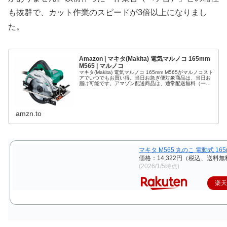
も抜群で、カット作業のスピードが3倍以上になりまし
た。
Amazon | マキタ(Makita) 電気マルノコ 165mm
M565 | マルノコ
マキタ(Makita) 電気マルノコ 165mm M565がマルノコスト
アでいつでもお買い得。当日お急ぎ便対象商品は、当日お
届け可能です。アマゾン配送商品は、通常配送無料（一部
除く）。
amzn.to
マキタ M565 丸のこ 電動式 165
価格：14,322円（税込、送料無
(2026/1/5時点)
楽