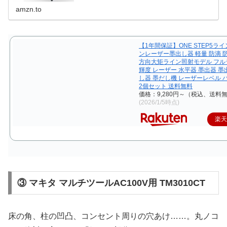
日お急ぎ...
amzn.to
【1年間保証】ONE STEP5ライ
ンレーザー墨出し器 軽量 防滴 防
方向大矩ライン照射モデル フル
輝度 レーザー 水平器 墨出器 墨
し器 墨だし機 レーザーレベル 
2個セット 送料無料
価格：9,280円～（税込、送料無
(2026/1/5時点)
楽
③ マキタ マルチツールAC100V用 TM3010CT
床の角、柱の凹凸、コンセント周りの穴あけ……。丸ノコ