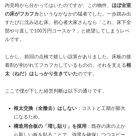
内見時から分かってはいたのですが、この物件、
ほぼ全室
の床がフカフカ
というなかなかの猛者でした。一歩踏み出
すたびに沈み込む床。初心者大家さんなら「これ、床下全
部やり直しで100万円コースか？」と絶望してしまうレベ
ルです。
しかし、前回の点検で嬉しい誤算がありました。床板の接
着剤が剥がれてフカフカしているものの、それを支える
根
太（ねだ）はしっかり生きていた
のです。
ここで僕が下した経営判断は以下の通りです。
根太交換（全撤去）はしない
：コストと工期が膨大
になるため。
構造用合板の「増し貼り」を採用
：既存の床の上か
ら新しい板を貼ることで、強度を確保しつつスピー