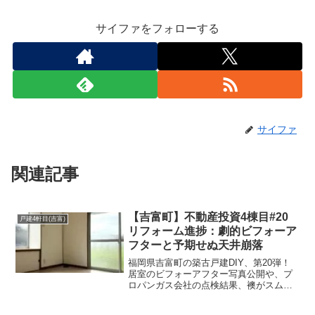
サイファをフォローする
サイファ
関連記事
【吉富町】不動産投資4棟目#20
戸建4軒目(吉富)
リフォーム進捗：劇的ビフォーア
フターと予期せぬ天井崩落
福岡県吉富町の築古戸建DIY、第20弾！
居室のビフォーアフター写真公開や、プ
ロパンガス会社の点検結果、襖がスムー
ズに動く調整術を解説。さらに洗面所の
天井が崩落するハプニング発生！繁忙期