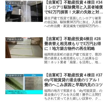
に向けてリフォーム箇所を追加した、リ
【吉富町】不動産投資４棟目 #34
戸建4軒目(吉富)
アルな現場実録です。
｜シロアリ駆除費用と入居者補償
で92万円損害！大家の失敗と対応
策
築古戸建て投資で直面したシロアリ被害
の全記録。駆除費38万円に加え、入居者
への外泊費・家賃減免で総額92万円の損
害が発生。管理会社との交渉術やベイト
工法の選定理由、二度と失敗しないため
の防蟻戦略をサイドFIRE大家が実体験に
【吉富町】不動産投資4棟目 #28
戸建4軒目(吉富)
基づき徹底解説します。
畳表替え相見積もりで3万円お得
に！地方築古物件の再生戦略
福岡県吉富町の築古戸建て投資で、畳20
畳の表替えを相見積もりした結果を公
開！ネット業者「扇屋」を活用し、地場
相場より3万円コストカットに成功。人口
1万人以下の地域で早期入居を勝ち取った
賃貸募集戦略と、DIY大家目線の業者選び
【吉富町】不動産投資４棟目 #37
戸建4軒目(吉富)
を解説します。
diy可能賃貸の退去後のリアル！
畳のへこみ原因と早期内見のコツ
福岡の地方で実践する「diy可能賃貸」の
退去後のリアルを大公開！勝手に土間打
ちされて戻ってきた嬉しい誤算や、クレ
ームの原因となった畳のへこみ・沈みの
ガチ修繕ノウハウを大家目線で解説。田