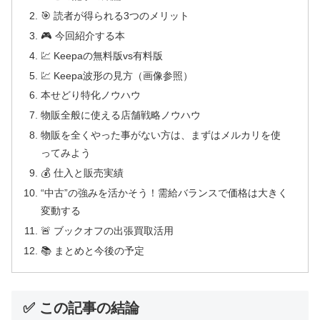
🎯 読者が得られる3つのメリット
🎮 今回紹介する本
💹 Keepaの無料版vs有料版
💹 Keepa波形の見方（画像参照）
本せどり特化ノウハウ
物販全般に使える店舗戦略ノウハウ
物販を全くやった事がない方は、まずはメルカリを使
ってみよう
💰 仕入と販売実績
“中古”の強みを活かそう！需給バランスで価格は大きく
変動する
🚨 ブックオフの出張買取活用
📚 まとめと今後の予定
✅ この記事の結論