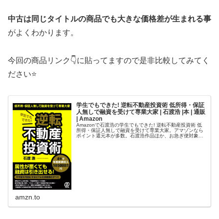
中古は同じタイトルの商品でも大きな価格差が生まれる事
がよくわかります。
今回の商品リンク👇に貼ってますので是非比較してみてく
ださい⭐
学生でもできた! 逆転不動産投資術 低所得・保証
人無しで融資を受けて専業大家 | 石渡浩 |本 | 通販
| Amazon
Amazonで石渡浩の学生でもできた! 逆転不動産投資術 低
所得・保証人無しで融資を受けて専業大家。アマゾンなら
ポイント還元本が多数。石渡浩作品ほか、お急ぎ便対象商
品は当日お届けも可能。また学生でもできた! 逆転不動産
投資術 低所得・保証人…
amzn.to