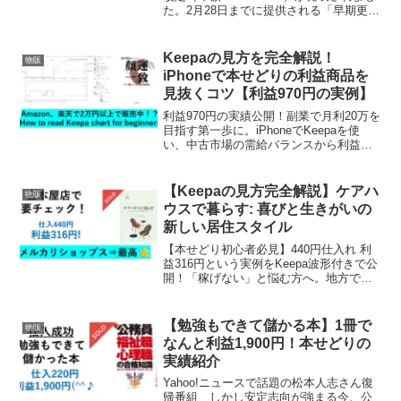
た。2月28日までに提供される「早期更新
オプション」の仕組みと、€101のコスト
増を回避する正当な手続き方法を、2021
年からの継続ユーザーが詳しく解説しま
Keepaの見方を完全解説！
物販
す。
iPhoneで本せどりの利益商品を
見抜くコツ【利益970円の実例】
利益970円の実績公開！副業で月利20万を
目指す第一歩に。iPhoneでKeepaを使
い、中古市場の需給バランスから利益商
品を見つけ出す方法を解説します。ブッ
クオフで仕入れた実例を元にAmazonラン
キング波形の読み方を伝授。物販全般に
【Keepaの見方完全解説】ケアハ
物販
応用できる戦略が学べます。
ウスで暮らす: 喜びと生きがいの
新しい居住スタイル
【本せどり初心者必見】440円仕入れ 利
益316円という実例をKeepa波形付きで公
開！「稼げない」と悩む方へ。地方でも
再現可能な、知識と利益を積み上げるリ
サーチ術と売れる本の見極め方を解説し
ます。是非チェックしてみてください⭐
【勉強もできて儲かる本】1冊で
物販
なんと利益1,900円！本せどりの
実績紹介
Yahoo!ニュースで話題の松本人志さん復
帰番組 しかし安定志向が強まる今、公