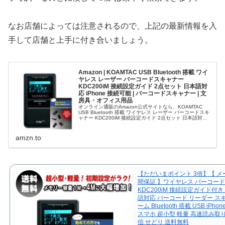
なお店舗によっては注意されるので、上記の最新情報を入
手して店舗と上手に付き合いましょう。
Amazon | KOAMTAC USB Bluetooth 搭載 ワイ
ヤレス レーザー バーコードスキャナー
KDC200iM 接続設定ガイド 2点セット 日本語対
応 iPhone 接続可能 | バーコードスキャナー | 文
房具・オフィス用品
オンライン通販のAmazon公式サイトなら、KOAMTAC
USB Bluetooth 搭載 ワイヤレス レーザー バーコードスキ
ャナー KDC200iM 接続設定ガイド 2点セット 日本語対応
iPhone 接続可能を文房具・オフィス用品…
amzn.to
【ただいまポイント 3倍】【 メ
間保証 】ワイヤレス バーコー
KDC200iM 接続設定ガイド付き 
語対応 バーコード リーダー ス
ーム Bluetooth 搭載 USB iPh
スマホ 超小型 軽量 高速読み取
信 せどり 送料無料