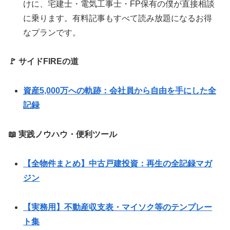
けに、宅建士・電気工事士・FP保有の僕が直接相談
に乗ります。有料記事もすべて読み放題になるお得
なプランです。
🚩 サイドFIREの道
資産5,000万への軌跡：会社員から自由を手にした全
記録
📖 実践ノウハウ・便利ツール
【全物件まとめ】中古戸建投資：再生の全記録マガ
ジン
【実務用】不動産収支表・マイソク等のテンプレー
ト集