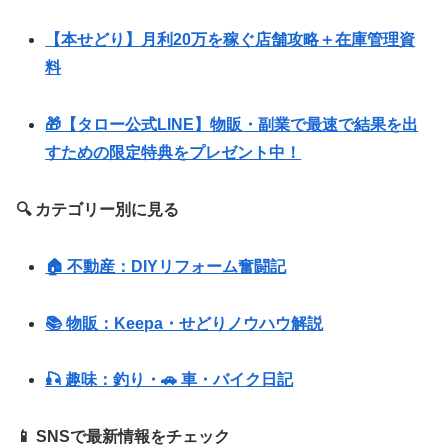
【本せどり】月利20万を稼ぐ店舗攻略＋在庫管理資
料
🎁【タロー公式LINE】物販・副業で最速で結果を出
すための限定特典をプレゼント中！
🔍 カテゴリー別に見る
🏠 不動産：DIYリフォーム奮闘記
📚 物販：Keepa・せどりノウハウ解説
🎣 趣味：釣り・🚗 車・バイク日記
📱 SNSで最新情報をチェック