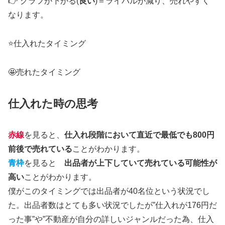
👉 グラフが下がる(
良い
)＝ライバルが減り、売れやすく
なります。
⭐仕入れたタイミング
🤩売れたタイミング
仕入れた時の思考
赤線
を見ると、
仕入れ段階において直近で最低でも800円
前後で売れている
ことがわかります。
青枠
を見ると
出品者が上下していて売れている可能性が
高い
ことがわかります。
僕がこのタイミングでは出品者が40名位という状況でし
た。出品者数はとても多い状況でしたが”仕入れが176円だ
った事”や”不動産が自分の詳しいジャンルだった為、仕入