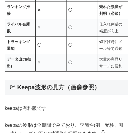
ランキング推
売れた頻度が
✕
◯
移
判明（必須）
ライバル在庫
仕入れ判断の
✕
◯
数
精度が向上
トラッキング
値下げ時にメ
◯
◯
通知
ール等で通知
データ出力(抽
大量の商品リ
✕
◯
出)
サーチに便利
💹 Keepa波形の見方（画像参照）
keepaは有料版です
keepaの波形は全期間でみており、季節性(例 受験、引