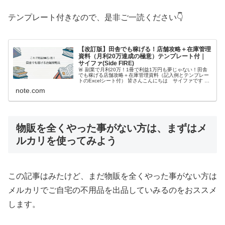
テンプレート付きなので、是非ご一読ください👇
【改訂版】田舎でも稼げる！店舗攻略＋在庫管理
資料（月利20万達成の極意）テンプレート付｜
サイファ(Side FIRE)
🚨 副業で月利20万！1冊で利益1万円も夢じゃない！田舎
でも稼げる店舗攻略＋在庫管理資料（記入例とテンプレー
トのExcelシート付） 皆さんこんにちは サイファです こ
の記事は🚀 「仕入れゼロ」にサヨナラ！人口7万人の田舎
note.com
で月利20万円を安…
物販を全くやった事がない方は、まずはメ
ルカリを使ってみよう
この記事はみたけど、まだ物販を全くやった事がない方は
メルカリでご自宅の不用品を出品していみるのをおススメ
します。