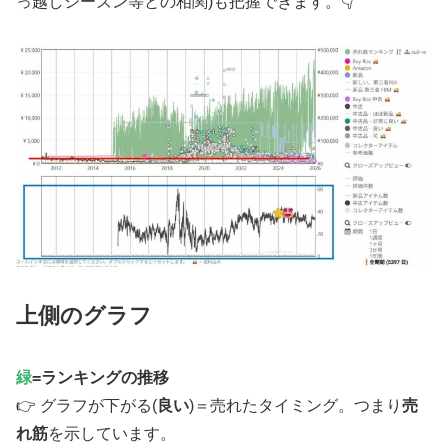
っ越しシーズン等との相関)も把握できます。👇
上側のグラフ
緑
=ランキングの推移
👉 グラフが下がる(
良い
)＝売れたタイミング。つまり
売
れ筋
を示しています。