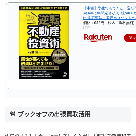
【中古】学生でもできた！逆転
術 4年で年間家賃収入1億5000万
出版/石渡浩（単行本（ソフトカ
価格：652円（税込、送料無料)
時点)
楽
🚨 ブックオフの出張買取活用
価格改訂をしながら販売していくと出品手数料で数冊損失