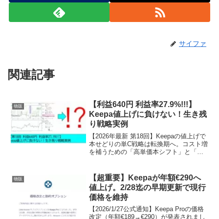
サイファ
関連記事
【利益640円 利益率27.9%!!!】
物販
Keepa値上げに負けない！生き残
り戦略実例
【2026年最新 第18回】Keepaの値上げで
本せどりの単C戦略は転換期へ。コスト増
を補うための「高単価本シフト」と「在
庫チーム運営」を徹底解説。実例を通じ
た波形判断から販売力を高める実務環境
の整え方までの生存戦略を全て公開しま
【超重要】Keepaが年額€290へ
物販
す。
値上げ。2/28迄の早期更新で現行
価格を維持
【2026/1/27公式通知】Keepa Proの価格
改定（年額€189→€290）が発表されまし