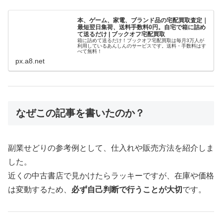
本、ゲーム、家電、ブランド品の宅配買取査定｜
最短翌日集荷、送料手数料0円。自宅で箱に詰め
て送るだけ | ブックオフ宅配買取
箱に詰めて送るだけ！ブックオフ宅配買取は毎月3万人が
利用しているあんしんのサービスです。送料・手数料はす
べて無料！
px.a8.net
なぜこの記事を書いたのか？
副業せどりの参考例として、仕入れや販売方法を紹介しま
した。
近くの中古書店で見かけたらラッキーですが、在庫や価格
は変動するため、
必ず自己判断で行うことが大切
です。