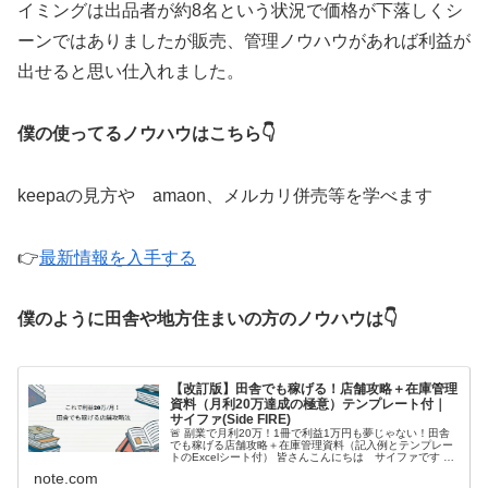
イミングは出品者が約8名という状況で価格が下落しくシ
ーンではありましたが販売、管理ノウハウがあれば利益が
出せると思い仕入れました。
僕の使ってるノウハウはこちら👇
keepaの見方や amaon、メルカリ併売等を学べます
👉
最新情報を入手する
僕のように田舎や地方住まいの方のノウハウは👇
【改訂版】田舎でも稼げる！店舗攻略＋在庫管理
資料（月利20万達成の極意）テンプレート付｜
サイファ(Side FIRE)
🚨 副業で月利20万！1冊で利益1万円も夢じゃない！田舎
でも稼げる店舗攻略＋在庫管理資料（記入例とテンプレー
トのExcelシート付） 皆さんこんにちは サイファです こ
の記事は🚀 「仕入れゼロ」にサヨナラ！人口7万人の田舎
note.com
で月利20万円を安...