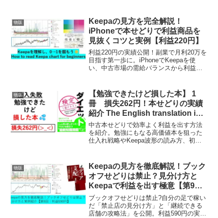
しがちなリフォーム費用の計算や、土地
値買いの重要性、DIYの是非を解説。初心
者でも失敗しないための判断基準を実体
Keepaの見方を完全解説！
物販
験から伝授します。
iPhoneで本せどりで利益商品を
見抜くコツと実例【利益220円】
利益220円の実績公開！副業で月利20万を
目指す第一歩に。iPhoneでKeepaを使
い、中古市場の需給バランスから利益商
品を見つけ出す方法を解説します。ブッ
クオフで仕入れた実例を元にAmazonラン
キング波形の読み方を伝授。物販全般に
【勉強できたけど損した本】 1
物販
応用できる戦略が学べます。
冊 損失262円！本せどりの実績
紹介 The English translation is
below
中古本せどりで効率よく利益を出す方法
を紹介。勉強にもなる高価値本を狙った
仕入れ戦略やKeepa波形の読み方、初心
者でも再現可能な判断ポイントまで解
説。
Keepaの見方を徹底解説！ブック
物販
オフせどりは禁止？見分け方と
Keepaで利益を出す極意【第9
回：利益590円】
ブックオフせどりは禁止?自分の足で稼い
だ「禁止店の見分け方」と「継続できる
店舗の攻略法」を公開。利益590円の実例