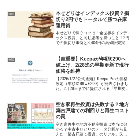
本せどりはインデックス投資？損
物販
切り2円でもトータルで勝つ在庫
運用術
本せどりで稼ぐコツは「全世界株インデ
ックス投資」と同じ思考を持つこと！2円
での損切り事例と3,404円の高値販売実例
を元に、在庫全体で利益を最大化する
「全体最適」の戦略を徹底解説します。
赤字を恐れず資金を回し、副業で月利を
【超重要】Keepaが年額€290へ
物販
安定させる秘訣とは？
値上げ。2/28迄の早期更新で現行
価格を維持
【2026/1/27公式通知】Keepa Proの価格
改定（年額€189→€290）が発表されまし
た。2月28日までに提供される「早期更新
オプション」の仕組みと、€101のコスト
増を回避する正当な手続き方法を、2021
年からの継続ユーザーが詳しく解説しま
空き家再生投資は失敗する？地方
物販
す。
築古戸建ての利回りと再生コスト
の罠
空き家再生や地方不動産投資は本当に儲
かる？中古本せどりのデータ分析から見
えた「築古戸建て投資」のリアル。失敗