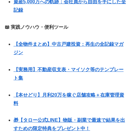
資産5,000万への軌跡：会社員から自由を手にした全
記録
📖 実践ノウハウ・便利ツール
【全物件まとめ】中古戸建投資：再生の全記録マガ
ジン
【実務用】不動産収支表・マイソク等のテンプレー
ト集
【本せどり】月利20万を稼ぐ店舗攻略＋在庫管理資
料
🎁【タロー公式LINE】物販・副業で最速で結果を出
すための限定特典をプレゼント中！