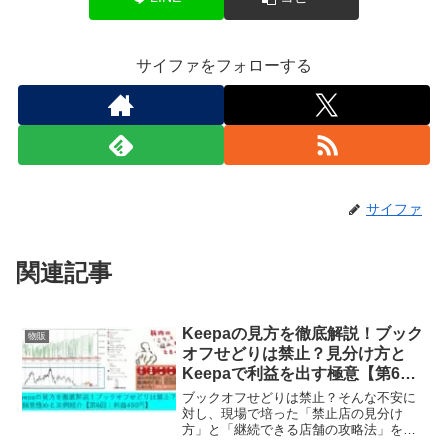
サイファをフォローする
サイファ
関連記事
Keepaの見方を徹底解説！ブック
物販
オフせどりは禁止？見分け方と
Keepaで利益を出す極意【第6
回：利益450円】
ブックオフせどりは禁止？そんな不安に
対し、現場で培った「禁止店の見分け
方」と「継続できる店舗の攻略法」を公
開。利益450円の実例を元にKeepaの見方