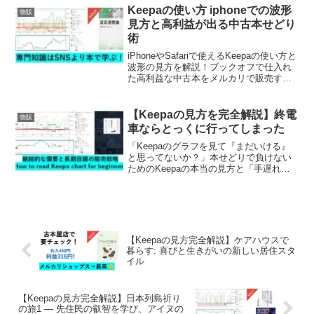
の整え方までの生存戦略を全て公開しま
Keepaの使い方 iphoneでの波形
物販
す。
見方と高利益が出る中古本せどり
術
iPhoneやSafariで使えるKeepaの使い方と
波形の見方を解説！ブックオフで仕入れ
た高利益な中古本をメルカリで販売する
コツや、出品者数から読み解く仕入れ判
断のポイントを紹介します。副業物販で
利益率を上げたい方必見の内容です。
【Keepaの見方を完全解説】終電
物販
車ならとっくに行ってしまった
「Keepaのグラフを見て『まだいける』
と思ってないか？」本せどりで負けない
ためのKeepaの本当の見方と「手遅れ
（終電車）」の見極め方を徹底解説。グ
ラフの罠を回避し、地方で勝ち抜くサイ
ファの立ち回り方と、タローさんLINEの
活用法まで伝授します！
【Keepaの見方完全解説】ケアハウスで
暮らす: 喜びと生きがいの新しい居住スタ
イル
【Keepaの見方完全解説】日本列島祈り
の旅1 ― 先住民の叡智を学び、アイヌの