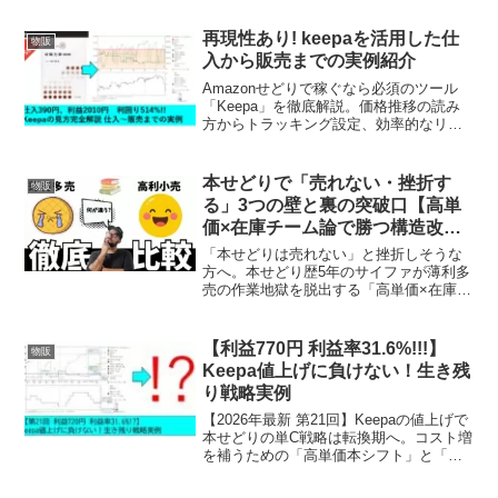
も徹底解説します。iPhoneでのスマート
なリサーチ術で、2026年最新の店舗攻略
再現性あり! keepaを活用した仕
物販
を実現しましょう。
入から販売までの実例紹介
Amazonせどりで稼ぐなら必須のツール
「Keepa」を徹底解説。価格推移の読み
方からトラッキング設定、効率的なリサ
ーチ方法まで、初心者でも即実践できる
ノウハウを網羅しました。データに基づ
いた確実な仕入れで、リスクを抑えて利
本せどりで「売れない・挫折す
物販
益を積み上げましょう。
る」3つの壁と裏の突破口【高単
価×在庫チーム論で勝つ構造改
革】
「本せどりは売れない」と挫折しそうな
方へ。本せどり歴5年のサイファが薄利多
売の作業地獄を脱出する「高単価×在庫チ
ーム論」を解説。Keepaを活用し仕入れ
1,870円から一撃で純利益5,700円以上を
残す店舗せどりの構造改革と勝ち筋を公
【利益770円 利益率31.6%!!!】
物販
開！
Keepa値上げに負けない！生き残
り戦略実例
【2026年最新 第21回】Keepaの値上げで
本せどりの単C戦略は転換期へ。コスト増
を補うための「高単価本シフト」と「在
庫チーム運営」を徹底解説。実例を通じ
た波形判断から販売力を高める実務環境