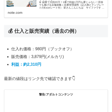
🚨 副業で月利20万！1冊で利益1万円も夢じゃない！田舎
でも稼げる店舗攻略＋在庫管理資料（記入例とテンプレー
トのExcelシート付） 皆さんこんにちは サイファです こ
の記事は🚀 「仕入れゼロ」にサヨナラ！人口7万人の田舎
note.com
で月利20万円を安…
💰 仕入と販売実績（過去の例）
仕入れ価格：980円（ブックオフ）
販売価格：3,879円(メルカリ)
利益：約2,310円
最新の値段はリンク先で確認できます👇
警告:アダルトコンテンツ