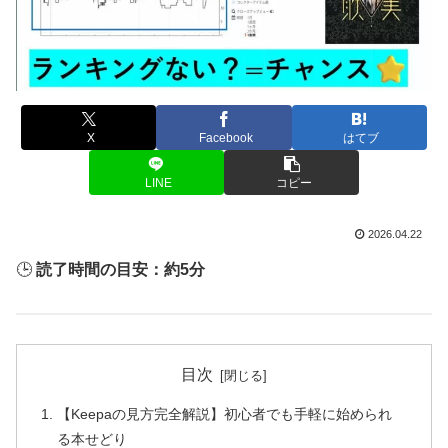
X
Facebook
はてブ
LINE
コピー
2026.04.22
🕒
読了時間の目安：約5分
目次
【Keepaの見方完全解説】初心者でも手軽に始められ
る本せどり