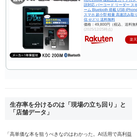
語対応 バーコード リーダー ス
ーム Bluetooth 搭載 USB iPh
スマホ 超小型 軽量 高速読み取
信 せどり 送料無料
価格：49,800円（税込、送料無
(2025/12/25時点)
楽
生存率を分けるのは「現場の立ち回り」と
「店舗データ」
「高単価な本を狙うべきなのはわかった。AI活用で高利益