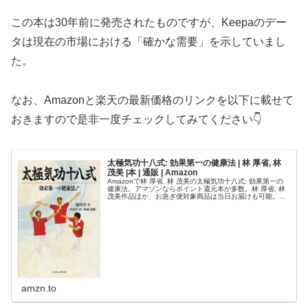
この本は30年前に発売されたものですが、Keepaのデー
タは現在の市場における「確かな需要」を示していまし
た。
なお、Amazonと楽天の最新価格のリンクを以下に載せて
おきますので是非一度チェックしてみてください👇
太極気功十八式: 効果第一の健康法 | 林 厚省, 林
茂美 |本 | 通販 | Amazon
Amazonで林 厚省, 林 茂美の太極気功十八式: 効果第一の
健康法。アマゾンならポイント還元本が多数。林 厚省, 林
茂美作品ほか、お急ぎ便対象商品は当日お届けも可能。ま
た太極気功十八式: 効果第一の健康法もアマゾン配送商品
なら通常配送...
amzn.to