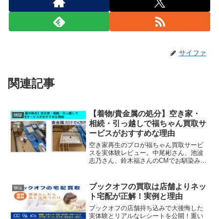
サイファ
関連記事
【着物/貴金属の処分】空き家・
物販
相続・引っ越しで福ちゃん買取サ
ービスがおすすめな理由
空き家再生のプロが福ちゃん買取サービ
スを実体験レビュー。中尾彬さん、池波
志乃さん、鈴木福さんのCMでお馴染み。
遺品整理・残置物処分で使えるか？金の
ネックレス発見談、正直な買取額、デメ
リットまで解説します。
ブックオフの買取は店舗よりネッ
物販
ト宅配が正解！実例と理由
ブックオフの店舗持ち込みで大後悔した
実体験とリアルなレシートを公開！重い