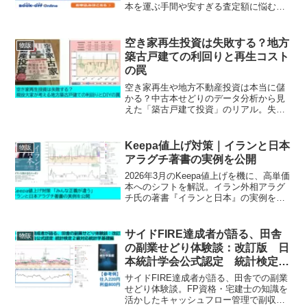
本を運ぶ手間や安すぎる査定額に悩む方
必見。なぜ処分と換金は「ネット宅配」
が正解なのか、お得なキャンペーンやク
ーポンの活用法とあわせて解説します。
空き家再生投資は失敗する？地方
物販
築古戸建ての利回りと再生コスト
の罠
空き家再生や地方不動産投資は本当に儲
かる？中古本せどりのデータ分析から見
えた「築古戸建て投資」のリアル。失敗
しがちなリフォーム費用の計算や、土地
値買いの重要性、DIYの是非を解説。初心
者でも失敗しないための判断基準を実体
Keepa値上げ対策｜イランと日本
物販
験から伝授します。
アラグチ著書の実例を公開
2026年3月のKeepa値上げを機に、高単価
本へのシフトを解説。イラン外相アラグ
チ氏の著書『イランと日本』の実例を元
に、ニュースの裏にある需要をデータで
読み解きます。「みんな正義が違う」世
界で平和を願いつつ、数字を信じて生き
サイドFIRE達成者が語る、田舎
物販
抜く実務家の記録。
の副業せどり体験談：改訂版 日
本統計学会公式認定 統計検定２
級対応 統計学基礎編
サイドFIRE達成者が語る、田舎での副業
せどり体験談。FP資格・宅建士の知識を
活かしたキャッシュフロー管理で副収入