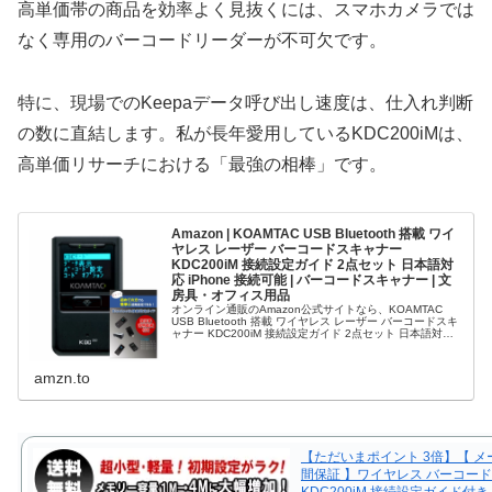
高単価帯の商品を効率よく見抜くには、スマホカメラでは
なく専用のバーコードリーダーが不可欠です。
特に、現場でのKeepaデータ呼び出し速度は、仕入れ判断
の数に直結します。私が長年愛用しているKDC200iMは、
高単価リサーチにおける「最強の相棒」です。
Amazon | KOAMTAC USB Bluetooth 搭載 ワイ
ヤレス レーザー バーコードスキャナー
KDC200iM 接続設定ガイド 2点セット 日本語対
応 iPhone 接続可能 | バーコードスキャナー | 文
房具・オフィス用品
オンライン通販のAmazon公式サイトなら、KOAMTAC
USB Bluetooth 搭載 ワイヤレス レーザー バーコードスキ
ャナー KDC200iM 接続設定ガイド 2点セット 日本語対応
iPhone 接続可能を文房具・オフィス用品...
amzn.to
【ただいまポイント 3倍】【 メ
間保証 】ワイヤレス バーコー
KDC200iM 接続設定ガイド付き 