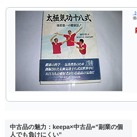
【
価
中古品の魅力：keepa×中古品=”副業の個
人でも負けにくい”