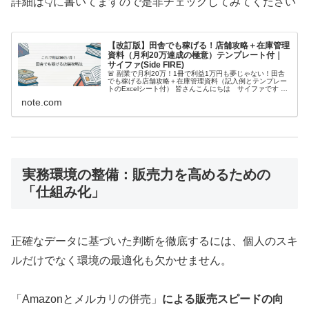
詳細は👇に書いてますので是非チェックしてみてください
【改訂版】田舎でも稼げる！店舗攻略＋在庫管理
資料（月利20万達成の極意）テンプレート付｜
サイファ(Side FIRE)
🚨 副業で月利20万！1冊で利益1万円も夢じゃない！田舎
でも稼げる店舗攻略＋在庫管理資料（記入例とテンプレー
トのExcelシート付） 皆さんこんにちは サイファです こ
の記事は🚀 「仕入れゼロ」にサヨナラ！人口7万人の田舎
note.com
で月利20万円を安...
実務環境の整備：販売力を高めるための
「仕組み化」
正確なデータに基づいた判断を徹底するには、個人のスキ
ルだけでなく環境の最適化も欠かせません。
「Amazonとメルカリの併売」
による販売スピードの向