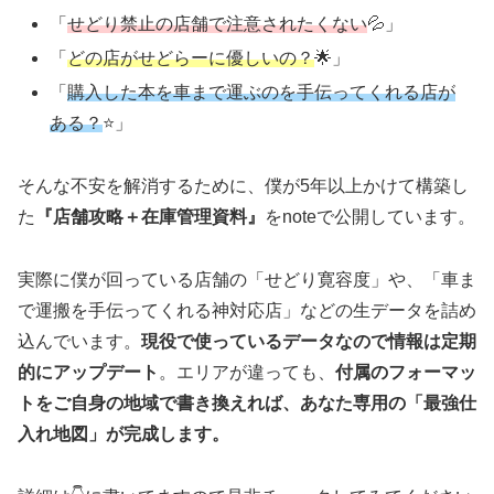
「
せどり禁止の店舗で注意されたくない
💦」
「
どの店がせどらーに優しいの？
🌟」
「
購入した本を車まで運ぶのを手伝って
くれる
店
が
ある
？
⭐」
そんな不安を解消するために、僕が5年以上かけて構築し
た
『店舗攻略＋在庫管理資料』
をnoteで公開しています。
実際に僕が回っている店舗の「せどり寛容度」や、「車ま
で運搬を手伝ってくれる神対応店」などの生データを詰め
込んでいます。
現役で使っているデータなので情報は定期
的にアップデート
。エリアが違っても、
付属のフォーマッ
トをご自身の地域で書き換えれば、あなた専用の「最強仕
入れ地図」が完成します。