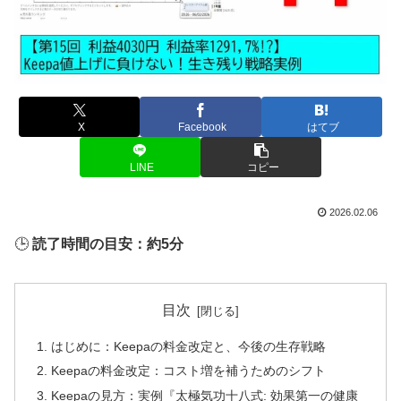
X
Facebook
はてブ
LINE
コピー
2026.02.06
🕒
読了時間の目安：約5分
目次
はじめに：Keepaの料金改定と、今後の生存戦略
Keepaの料金改定：コスト増を補うためのシフト
Keepaの見方：実例『太極気功十八式: 効果第一の健康