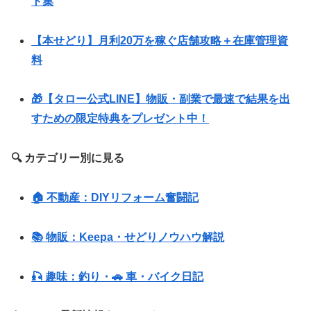
ト集
【本せどり】月利20万を稼ぐ店舗攻略＋在庫管理資
料
🎁【タロー公式LINE】物販・副業で最速で結果を出
すための限定特典をプレゼント中！
🔍 カテゴリー別に見る
🏠 不動産：DIYリフォーム奮闘記
📚 物販：Keepa・せどりノウハウ解説
🎣 趣味：釣り・🚗 車・バイク日記