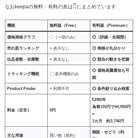
なおkeepaの無料・有料の差は👇にまとめています
機能
無料版（Free）
有料版（Premium）
価格推移グラフ
〇（一部のみ）
◎（詳細・全期間）
売れ筋ランキング
× 表示なし
◎ 推移が丸分かり
出品者数・在庫数
× 表示なし
◎ 競合の動きを把握
◎ 価格高騰通知も可
トラッキング機能
〇 基本機能のみ
能
Product Finder
× 利用不可
◎ 条件絞り込み検索
€290/年
為替155円で44,950円
料金（目安）
0円
=
1カ月 約3,746円
物販・せどり（利
主な用途
買い物（節約）