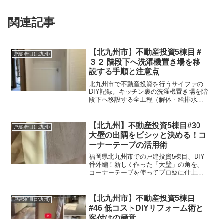
関連記事
【北九州市】不動産投資5棟目＃
戸建5軒目(北九州)
３２ 階段下へ洗濯機置き場を移
設する手順と注意点
北九州市で不動産投資を行うサイファの
DIY記録。キッチン裏の洗濯機置き場を階
段下へ移設する全工程（解体・給排水配
管・内装仕上げ）を徹底解説。漏水トラ
ブルの対策や、作業を効率化するマキタ
のマルチツール活用術など、投資家必見
【北九州】不動産投資5棟目#30
戸建5軒目(北九州)
のノウハウを公開します。
大壁の出隅をビシッと決める！コ
ーナーテープの活用術
福岡県北九州市での戸建投資5棟目、DIY
番外編！新しく作った「大壁」の角を、
コーナーテープを使ってプロ級に仕上げ
る手順を公開。パテ盛りのコツから、コ
ーナンプロで買ったテープのレビューま
で。地方築古再生を支えるマニアックな
【北九州市】不動産投資5棟目
戸建5軒目(北九州)
技術実録です。
#46 低コストDIYリフォーム術と
客付けの極意