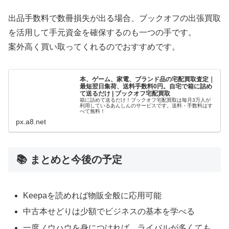
出品手数料で数冊損失が出る場合、ブックオフの出張買取
を活用して手元資金を確保するのも一つの手です。
案外高く買い取ってくれるのでおすすめです。
本、ゲーム、家電、ブランド品の宅配買取査定｜
最短翌日集荷、送料手数料0円。自宅で箱に詰め
て送るだけ | ブックオフ宅配買取
箱に詰めて送るだけ！ブックオフ宅配買取は毎月3万人が
利用しているあんしんのサービスです。送料・手数料はす
べて無料！
px.a8.net
📚 まとめと今後の予定
Keepaを読めれば物販全般に応用可能
中古本せどりは少額でビジネスの基本を学べる
一度ノウハウを身につければ、ライバルが多くても