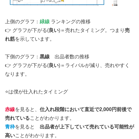
上側のグラフ：
緑線
ランキングの推移
👉 グラフが下がる(
良い
)＝売れたタイミング。つまり
売
れ筋
を示しています。
下側のグラフ：
黒線
出品者数の推移
👉 グラフが下がる(
良い
)＝ライバルが減り、売れやすく
なります。
⭐は僕が仕入れたタイミング
赤線
を見ると、
仕入れ段階において直近で2,000円前後で
売れている
ことがわかります。
青枠
を見ると
出品者が上下していて売れている可能性が
高い
ことがわかります。