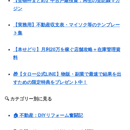
【全物件まとめ】中古戸建投資：再生の全記録マガ
ジン
【実務用】不動産収支表・マイソク等のテンプレー
ト集
【本せどり】月利20万を稼ぐ店舗攻略＋在庫管理資
料
🎁【タロー公式LINE】物販・副業で最速で結果を出
すための限定特典をプレゼント中！
🔍 カテゴリー別に見る
🏠 不動産：DIYリフォーム奮闘記