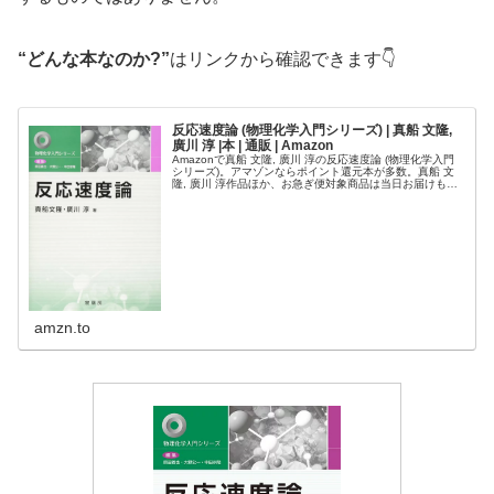
“どんな本なのか?”
はリンクから確認できます👇
反応速度論 (物理化学入門シリーズ) | 真船 文隆,
廣川 淳 |本 | 通販 | Amazon
Amazonで真船 文隆, 廣川 淳の反応速度論 (物理化学入門
シリーズ)。アマゾンならポイント還元本が多数。真船 文
隆, 廣川 淳作品ほか、お急ぎ便対象商品は当日お届けも可
能。また反応速度論 (物理化学入門シリーズ)もアマゾン配
送商品なら…
amzn.to