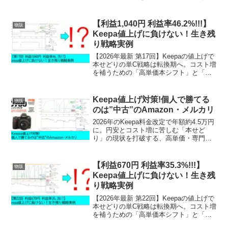
開。利益640円の実例を元にKeepaの見方
も徹底解説します。iPhoneでのスマート
なリサーチ術で、2026年最新の店舗攻略
【利益1,040円 利益率46.2%!!!】
物販
を実現しましょう。
Keepa値上げに負けない！生き残
り戦略実例
【2026年最新 第17回】Keepaの値上げで
本せどりの単C戦略は転換期へ。コスト増
を補うための「高単価本シフト」と「在
庫チーム運営」を徹底解説。実例を通じ
た波形判断から販売力を高める実務環境
の整え方までの生存戦略を全て公開しま
Keepa値上げ対策!個人で勝てる
物販
す。
のは”中古”のAmazon・メルカリ
2026年のKeepa料金改定で年額約4.5万円
に。円安とコスト増に苦しむ「本せど
り」の現状を打破する、高単価・専門書
シフトの生存戦略を解説。売れるKeepa
波形の読み方や在庫ポートフォリオの組
み方など、実例を交えて成功への道筋を
【利益670円 利益率35.3%!!!】
物販
示します。
Keepa値上げに負けない！生き残
り戦略実例
【2026年最新 第22回】Keepaの値上げで
本せどりの単C戦略は転換期へ。コスト増
を補うための「高単価本シフト」と「在
庫チーム運営」を徹底解説。実例を通じ