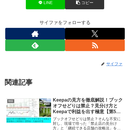
LINE
コピー
サイファをフォローする
サイファ
関連記事
Keepaの見方を徹底解説！ブック
物販
オフせどりは禁止？見分け方と
Keepaで利益を出す極意【第5
回：利益640円】
ブックオフせどりは禁止？そんな不安に
対し、現場で培った「禁止店の見分け
方」と「継続できる店舗の攻略法」を公