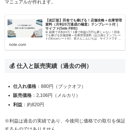
マニュアルが作れます。
【改訂版】田舎でも稼げる！店舗攻略＋在庫管理
資料（月利20万達成の極意）テンプレート付｜
サイファ(Side FIRE)
🚨 副業で月利20万！1冊で利益1万円も夢じゃない！田舎
でも稼げる店舗攻略＋在庫管理資料（記入例とテンプレー
トのExcelシート付） 皆さんこんにちは サイファです こ
の記事は🚀 「仕入れゼロ」にサヨナラ！人口7万人の田舎
note.com
で月利20万円を安…
💰 仕入と販売実績（過去の例）
仕入れ価格
：880円（ブックオフ）
販売価格
：2,106円（メルカリ）
利益
：約820円
※利益は過去の実績であり、今後同じ価格での取引を保証
するものではありません。