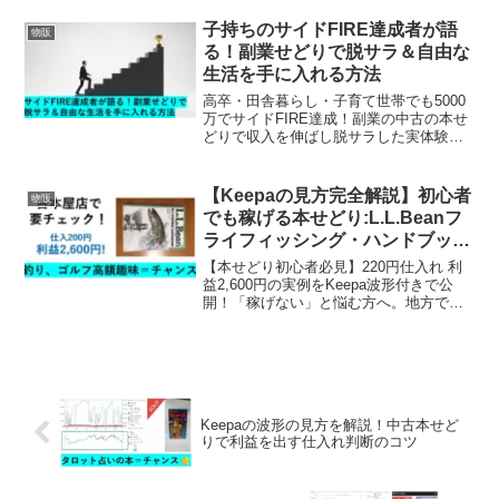
た波形判断から販売力を高める実務環境
の整え方までの生存戦略を全て公開しま
子持ちのサイドFIRE達成者が語
物販
す。
る！副業せどりで脱サラ＆自由な
生活を手に入れる方法
高卒・田舎暮らし・子育て世帯でも5000
万でサイドFIRE達成！副業の中古の本せ
どりで収入を伸ばし脱サラした実体験
と、再現性の高い戦略を具体的に解説し
ます。多くの会社員が苦戦する最後の
砦、稼ぐ力について僕の体験談を紹介い
【Keepaの見方完全解説】初心者
物販
たします。
でも稼げる本せどり:L.L.Beanフ
ライフィッシング・ハンドブッ
ク
【本せどり初心者必見】220円仕入れ 利
益2,600円の実例をKeepa波形付きで公
開！「稼げない」と悩む方へ。地方でも
再現可能な、知識と利益を積み上げるリ
サーチ術と売れる本の見極め方を解説し
ます。
Keepaの波形の見方を解説！中古本せど
りで利益を出す仕入れ判断のコツ